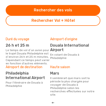
Rechercher des vols
Rechercher Vol + Hôtel
Duré du voyage
Aéroport d'origine
Bud
sim
26 h et 25 m
Douala International
15
Airport
Le temps de vol d´un avion pour
le trajet Douala Philadelphie est
Le prix d'un billet d´avion Douala
En volant de Douala à
d´environ 26 h et 25 m minutes,
- Ph
Philadelphie
Cependant ce temps peut varier
´env
en fonction d'autres eléments.
basé
Aéroport de destination
Haute saison
Philadelphia
mars
International Airport
Il semblerait que mars soit la
période la plus chargée pour
Pour l'itinéraire de Douala à
voyager de Douala à
Philadelphie
Philadelphie selon les
recherches effectuées sur notre
site.