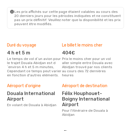
DLA
- ABJ
Air Cote D Ivoire
Direct
ABJ
- DLA
Les prix affichés sur cette page étaient valables au cours des
20 derniers jours pour les périodes indiquées et ne constituent
pas un prix définitif. Veuillez noter que la disponibilité et les prix
peuvent être modifiés.
Duré du voyage
Le billet le moins cher
Hau
4 h et 5 m
404€
m
Le temps de vol d´un avion pour
Prix le moins cher pour un vol
Il semblerait que mars soit la
le trajet Douala Abidjan est d
aller simple entre Douala avec
péri
´environ 4 h et 5 m minutes,
Abidjan trouvé par nos clients
voy
Cependant ce temps peut varier
au cours des 72 dernières
selo
en fonction d'autres eléments.
heures
sur 
Bud
Aéroport d'origine
Aéroport de destination
sim
Douala International
Félix Houphouet-
6
Airport
Boigny International
Le prix d'un billet d´avion Douala
Airport
- Ab
En volant de Douala à Abidjan
´env
Pour l'itinéraire de Douala à
basé
Abidjan