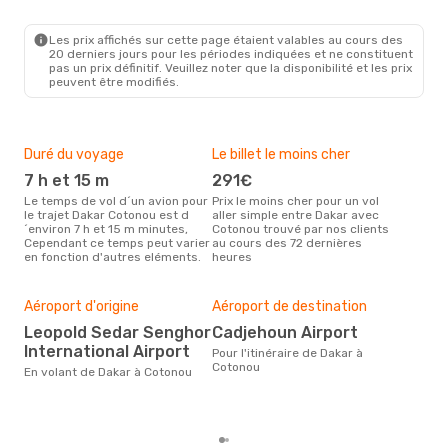
DKR
- COO
Air Senegal
Direct
COO
- DKR
Les prix affichés sur cette page étaient valables au cours des
20 derniers jours pour les périodes indiquées et ne constituent
pas un prix définitif. Veuillez noter que la disponibilité et les prix
peuvent être modifiés.
Duré du voyage
Le billet le moins cher
Hau
7 h et 15 m
291€
m
Le temps de vol d´un avion pour
Prix le moins cher pour un vol
Il semblerait que mars soit la
le trajet Dakar Cotonou est d
aller simple entre Dakar avec
péri
´environ 7 h et 15 m minutes,
Cotonou trouvé par nos clients
voy
Cependant ce temps peut varier
au cours des 72 dernières
selo
en fonction d'autres eléments.
heures
sur 
Bud
sim
Aéroport d'origine
Aéroport de destination
5
Leopold Sedar Senghor
Cadjehoun Airport
Le prix d'un billet d´avion Dakar -
International Airport
Cot
Pour l'itinéraire de Dakar à
´env
Cotonou
En volant de Dakar à Cotonou
basé