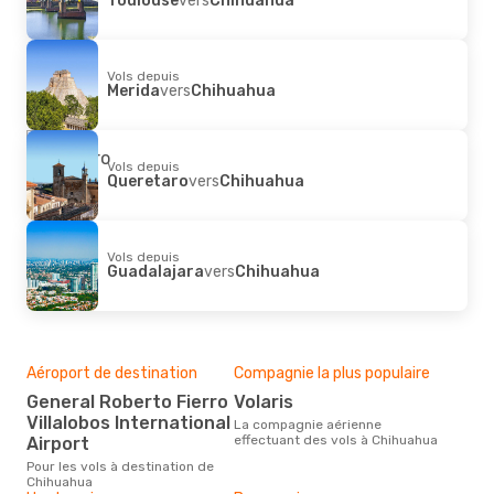
Vols depuis
Merida
vers
Chihuahua
Vols depuis
Queretaro
vers
Chihuahua
Vols depuis
Guadalajara
vers
Chihuahua
Aéroport de destination
Compagnie la plus populaire
General Roberto Fierro
Volaris
Villalobos International
La compagnie aérienne
effectuant des vols à Chihuahua
Airport
Pour les vols à destination de
Chihuahua