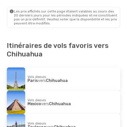
Lima
- Chihuahua
Aeromexico
1 Escale
Chihuahua
- Lima
Les prix affichés sur cette page étaient valables au cours des
20 derniers jours pour les périodes indiquées et ne constituent
pas un prix définitif. Veuillez noter que la disponibilité et les prix
peuvent être modifiés.
Itinéraires de vols favoris vers
Chihuahua
Vols depuis
Paris
vers
Chihuahua
Vols depuis
Mexico
vers
Chihuahua
Vols depuis
Toulouse
vers
Chihuahua