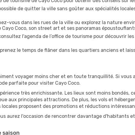
ice de tourisme de Cayo Coco pour obtenir des conseils sur les
ossible de quitter la ville sans goûter aux spécialités local
z-vous dans les rues de la ville ou explorez la nature envi
e Cayo Coco, son street art et ses panoramas époustouflant
onsultez l'agenda de l’office de tourisme pour découvrir les
prenez le temps de flâner dans les quartiers anciens et lais
iment voyager moins cher et en toute tranquillité. Si vous a
iode parfaite pour visiter Cayo Coco.
périence très enrichissante. Les lieux sont moins bondés, c
ueue aux principales attractions. De plus, les vols et héber
 locales proposent des promotions et réductions intéressan
us aurez l'occasion de rencontrer davantage d'habitants et 
e saison