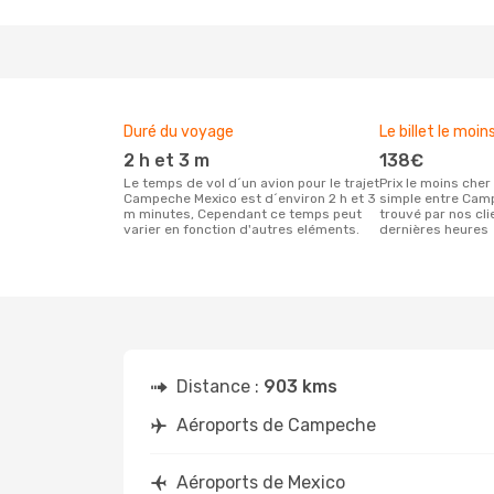
Duré du voyage
Le billet le moin
2 h et 3 m
138€
Le temps de vol d´un avion pour le trajet
Prix le moins cher pour un vol aller
Campeche Mexico est d´environ 2 h et 3
simple entre Cam
m minutes, Cependant ce temps peut
trouvé par nos cl
varier en fonction d'autres eléments.
dernières heures
Distance :
903 kms
Aéroports de Campeche
Aéroports de Mexico