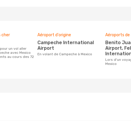
s cher
Aéroport d'origine
Aéroports de 
Campeche International
Benito Juarez International
Airport
Airport, Fe
peche avec Mexico
Internation
En volant de Campeche à Mexico
ients au cours des 72
Lors d'un voyage de Campeche à
Mexico