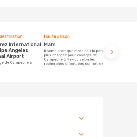
destination
Haute saison
Compagnies
ce voyage
mars
Aeromex
lipe Angeles
Il semblerait que mars soit la période la
plus chargée pour voyager de
al Airport
Les compagnie(s) aérienne(s)
Campeche à Mexico selon les
effectuant 
recherches effectuées sur notre site.
Mexico