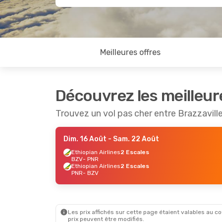
Meilleures offres
Découvrez les meilleur
Trouvez un vol pas cher entre Brazzavill
Dim. 16 Août
- Sam. 22 Août
Ethiopian Airlines
2 Escales
BZV
- PNR
Ethiopian Airlines
2 Escales
PNR
- BZV
Les prix affichés sur cette page étaient valables au cou
prix peuvent être modifiés.