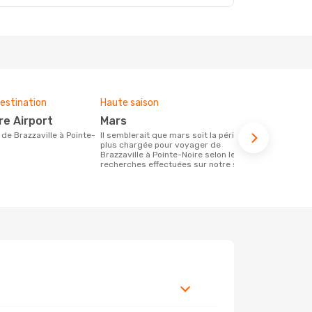
estination
Haute saison
Budget moy
re Airport
mars
1685 €
Il semblerait que mars soit la période la
Le prix d'un billet d´avion Brazzaville -
plus chargée pour voyager de
Pointe-Noire
Brazzaville à Pointe-Noire selon les
1685 €, ce p
recherches effectuées sur notre site.
derniers mo