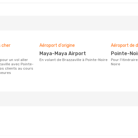
s cher
Aéroport d'origine
Aéroport de d
Maya-Maya Airport
Pointe-Noi
En volant de Brazzaville à Pointe-Noire
Pour l'itinéraire de Brazzaville à Pointe-
aville avec Pointe-
Noire
os clients au cours
heures