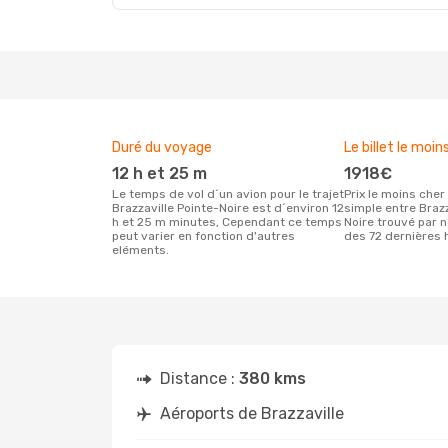
Duré du voyage
Le billet le moin
12 h et 25 m
1918€
Le temps de vol d´un avion pour le trajet
Prix le moins cher pour un vol aller
Brazzaville Pointe-Noire est d´environ 12
simple entre Brazz
h et 25 m minutes, Cependant ce temps
Noire trouvé par n
peut varier en fonction d'autres
des 72 dernières 
eléments.
Distance :
380 kms
Aéroports de Brazzaville