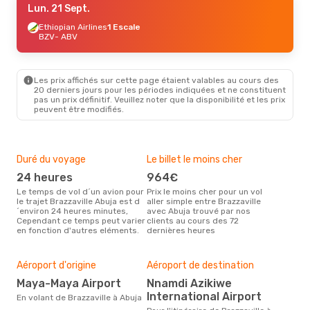
Lun. 21 Sept.
Ethiopian Airlines
1 Escale
BZV
- ABV
Les prix affichés sur cette page étaient valables au cours des
20 derniers jours pour les périodes indiquées et ne constituent
pas un prix définitif. Veuillez noter que la disponibilité et les prix
peuvent être modifiés.
Duré du voyage
Le billet le moins cher
Hau
24 heures
964€
m
Le temps de vol d´un avion pour
Prix le moins cher pour un vol
Il semblerait que mars soit la
le trajet Brazzaville Abuja est d
aller simple entre Brazzaville
péri
´environ 24 heures minutes,
avec Abuja trouvé par nos
voya
Cependant ce temps peut varier
clients au cours des 72
selo
en fonction d'autres eléments.
dernières heures
sur 
Mei
rés
Aéroport d'origine
Aéroport de destination
ju
Maya-Maya Airport
Nnamdi Azikiwe
International Airport
Selon des données en temps
En volant de Brazzaville à Abuja
réel