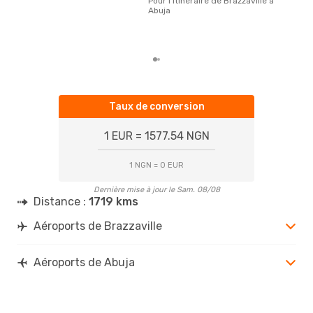
Pour l'itinéraire de Brazzaville à
plus
Abuja
rése
dest
dépa
Taux de conversion
1 EUR = 1577.54 NGN
1 NGN = 0 EUR
Dernière mise à jour le Sam. 08/08
Distance :
1719 kms
Aéroports de Brazzaville
Aéroports de Abuja