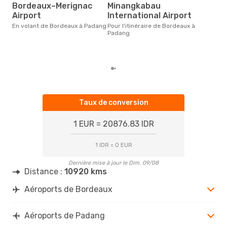
fé
Bordeaux–Merignac
Minangkabau
Airport
International Airport
Selon des données en temps
réel
En volant de Bordeaux à Padang
Pour l'itinéraire de Bordeaux à
popu
Padang
rése
des
dép
Taux de conversion
1 EUR = 20876.83 IDR
1 IDR = 0 EUR
Dernière mise à jour le Dim. 09/08
Distance :
10920 kms
Aéroports de Bordeaux
Aéroports de Padang