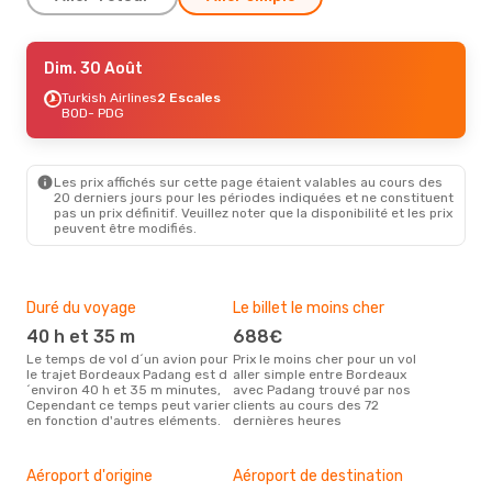
Dim. 30 Août
Dim. 30 Août
- Dim. 6 Sept.
Turkish Airlines
Turkish Airlines
2 Escales
2 Escales
BOD
BOD
- PDG
- PDG
Garuda Indonesia
2 Escales
PDG
- BOD
Les prix affichés sur cette page étaient valables au cours des
20 derniers jours pour les périodes indiquées et ne constituent
pas un prix définitif. Veuillez noter que la disponibilité et les prix
peuvent être modifiés.
Duré du voyage
Le billet le moins cher
Hau
40 h et 35 m
688€
m
Le temps de vol d´un avion pour
Prix le moins cher pour un vol
Il semblerait que mars soit la
le trajet Bordeaux Padang est d
aller simple entre Bordeaux
péri
´environ 40 h et 35 m minutes,
avec Padang trouvé par nos
voy
Cependant ce temps peut varier
clients au cours des 72
selo
en fonction d'autres eléments.
dernières heures
sur 
Mei
rés
Aéroport d'origine
Aéroport de destination