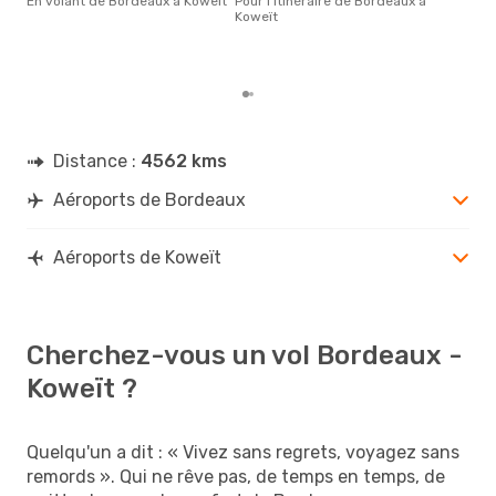
En volant de Bordeaux à Koweït
Pour l'itinéraire de Bordeaux à
plus
Koweït
rése
dest
dép
Distance :
4562 kms
Aéroports de Bordeaux
Aéroports de Koweït
Cherchez-vous un vol Bordeaux -
Koweït ?
Quelqu'un a dit : « Vivez sans regrets, voyagez sans
remords ». Qui ne rêve pas, de temps en temps, de