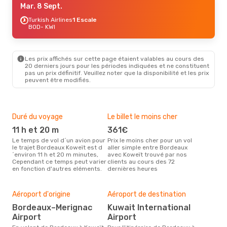
Mar. 8 Sept.
Turkish Airlines
1 Escale
BOD
- KWI
Les prix affichés sur cette page étaient valables au cours des
20 derniers jours pour les périodes indiquées et ne constituent
pas un prix définitif. Veuillez noter que la disponibilité et les prix
peuvent être modifiés.
Duré du voyage
Le billet le moins cher
Hau
11 h et 20 m
361€
m
Le temps de vol d´un avion pour
Prix le moins cher pour un vol
Il semblerait que mars soit la
le trajet Bordeaux Koweït est d
aller simple entre Bordeaux
péri
´environ 11 h et 20 m minutes,
avec Koweït trouvé par nos
voy
Cependant ce temps peut varier
clients au cours des 72
selo
en fonction d'autres eléments.
dernières heures
sur 
Mei
rés
Aéroport d'origine
Aéroport de destination
n
Bordeaux–Merignac
Kuwait International
Airport
Airport
Selon des données en temps
réel