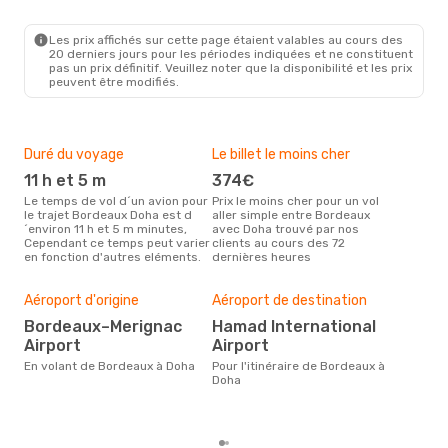
BOD
- DOH
Qatar Airways
1 Escale
DOH
- BOD
Les prix affichés sur cette page étaient valables au cours des
20 derniers jours pour les périodes indiquées et ne constituent
pas un prix définitif. Veuillez noter que la disponibilité et les prix
peuvent être modifiés.
Duré du voyage
Le billet le moins cher
Hau
11 h et 5 m
374€
m
Le temps de vol d´un avion pour
Prix le moins cher pour un vol
Il semblerait que mars soit la
le trajet Bordeaux Doha est d
aller simple entre Bordeaux
péri
´environ 11 h et 5 m minutes,
avec Doha trouvé par nos
voy
Cependant ce temps peut varier
clients au cours des 72
selo
en fonction d'autres eléments.
dernières heures
sur 
Mei
rés
Aéroport d'origine
Aéroport de destination
fé
Bordeaux–Merignac
Hamad International
Selon des données en temps
Airport
Airport
réel
En volant de Bordeaux à Doha
Pour l'itinéraire de Bordeaux à
plus
Doha
rése
dest
dép