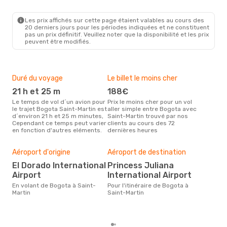
Les prix affichés sur cette page étaient valables au cours des
20 derniers jours pour les périodes indiquées et ne constituent
pas un prix définitif. Veuillez noter que la disponibilité et les prix
peuvent être modifiés.
Duré du voyage
Le billet le moins cher
Hau
21 h et 25 m
188€
m
Le temps de vol d´un avion pour
Prix le moins cher pour un vol
Il semblerait que mars soit la
le trajet Bogota Saint-Martin est
aller simple entre Bogota avec
péri
d´environ 21 h et 25 m minutes,
Saint-Martin trouvé par nos
voy
Cependant ce temps peut varier
clients au cours des 72
Mart
en fonction d'autres eléments.
dernières heures
effe
Mei
rés
Aéroport d'origine
Aéroport de destination
ju
El Dorado International
Princess Juliana
Selon des données en temps
Airport
International Airport
réel
En volant de Bogota à Saint-
Pour l'itinéraire de Bogota à
plus
Martin
Saint-Martin
rése
dest
au 