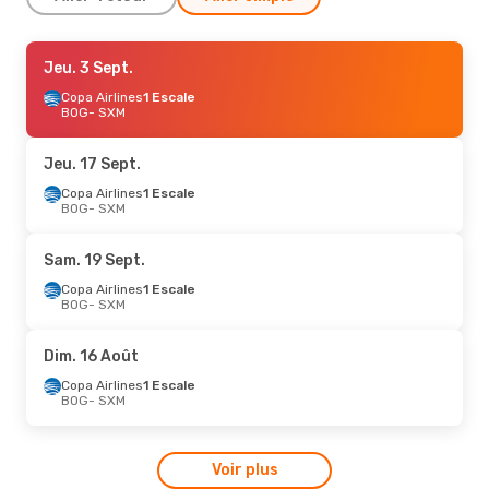
Sam. 15 Août
Jeu. 3 Sept.
- Lun. 24 Août
Copa Airlines
Copa Airlines
1 Escale
1 Escale
BOG
BOG
- SXM
- SXM
Copa Airlines
1 Escale
SXM
- BOG
Jeu. 17 Sept.
Jeu. 27 Août
Copa Airlines
- Lun. 31 Août
1 Escale
BOG
- SXM
Copa Airlines
1 Escale
BOG
- SXM
American Airlines
1 Escale
Sam. 19 Sept.
SXM
- BOG
Copa Airlines
1 Escale
BOG
- SXM
Dim. 16 Août
Copa Airlines
1 Escale
BOG
- SXM
Voir plus