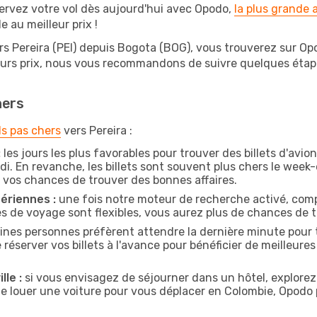
ervez votre vol dès aujourd'hui avec Opodo,
la plus grande
e au meilleur prix !
rs Pereira (PEI) depuis Bogota (BOG), vous trouverez sur Opod
leurs prix, nous vous recommandons de suivre quelques éta
hers
ls pas chers
vers Pereira :
:
les jours les plus favorables pour trouver des billets d'avi
di. En revanche, les billets sont souvent plus chers le week
vos chances de trouver des bonnes affaires.
ériennes :
une fois notre moteur de recherche activé, comp
tes de voyage sont flexibles, vous aurez plus de chances de tr
ines personnes préfèrent attendre la dernière minute pour t
server vos billets à l'avance pour bénéficier de meilleures o
lle :
si vous envisagez de séjourner dans un hôtel, explorez
de louer une voiture pour vous déplacer en Colombie, Opod