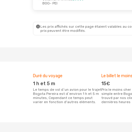
BOG
- PEI
Mar. 8 Sept.
- Lun. 14 Sept.
Mer. 14 Oc
Avianca
Direct
Jetsmart
BOG
- PEI
BOG
- PEI
Jetsmart Airlines
Direct
Avianca
D
PEI
- BOG
PEI
- BOG
Les prix affichés sur cette page étaient valables au cou
prix peuvent être modifiés.
Duré du voyage
Le billet le moin
1 h et 5 m
15€
Le temps de vol d´un avion pour le trajet
Prix le moins cher pour un vol aller
Bogota Pereira est d´environ 1 h et 5 m
simple entre Bogo
minutes, Cependant ce temps peut
trouvé par nos cl
varier en fonction d'autres eléments.
dernières heures