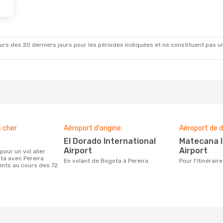
t.
- Dim. 18 Oct.
Ven. 18 Sept.
- Mer. 23
 Airlines
Direct
Avianca
Direct
BOG
- PEI
irect
Jetsmart Airlines
Direc
PEI
- BOG
rs des 20 derniers jours pour les périodes indiquées et ne constituent pas un pri
s cher
Aéroport d'origine
Aéroport de d
El Dorado International
Matecana International
Airport
Airport
ta avec Pereira
En volant de Bogota à Pereira
Pour l'itinérai
ients au cours des 72