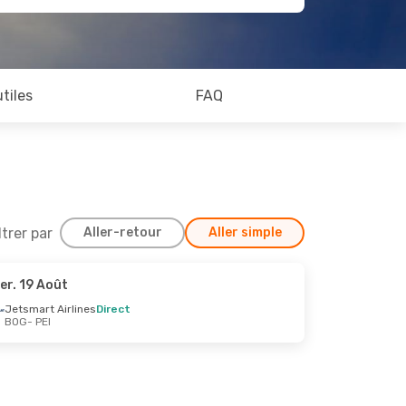
utiles
FAQ
ltrer par
Aller-retour
Aller simple
er. 19 Août
Oct.
Jetsmart Airlines
Direct
BOG
- PEI
t