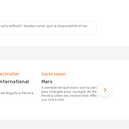
 Sept.
t
x définitif. Veuillez noter que la disponibilité et les
estination
Haute saison
Compagnies
ce voyage
mars
Jetsmart, Avianca, LATAM
Il semblerait que mars soit la période la
Airlines
plus chargée pour voyager de Bogota à
re de Bogota à Pereira
Pereira selon les recherches effectuées
Les compagnie(s) aérienne(s)
sur notre site.
effectuant d
Pereira