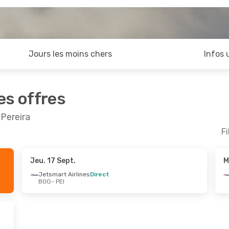
Jours les moins chers
Infos 
es offres
 Pereira
Fi
Jeu. 17 Sept.
M
oût
- Dim. 23 Août
Mer. 30 Sept.
- Dim. 4 
Jetsmart Airlines
Direct
BOG
- PEI
 Airlines
Direct
Avianca
Direct
BOG
- PEI
 Airlines
Direct
Jetsmart Airlines
Direc
PEI
- BOG