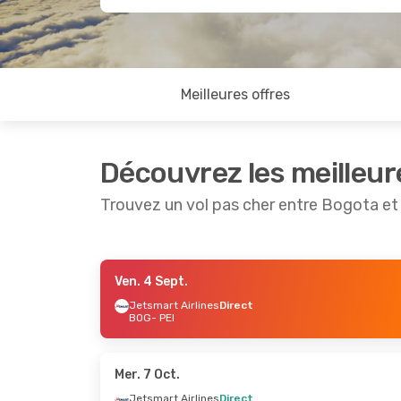
Meilleures offres
Découvrez les meilleur
Trouvez un vol pas cher entre Bogota et
Ven. 4 Sept.
Jeu. 27 Août
- Lun. 31 Août
Jeu. 20 A
Jetsmart Airlines
Direct
BOG
- PEI
Jetsmart Airlines
Direct
Jetsmart
BOG
- PEI
BOG
- PEI
Jetsmart Airlines
Direct
Jetsmart
PEI
- BOG
PEI
- BOG
Mer. 7 Oct.
Jetsmart Airlines
Direct