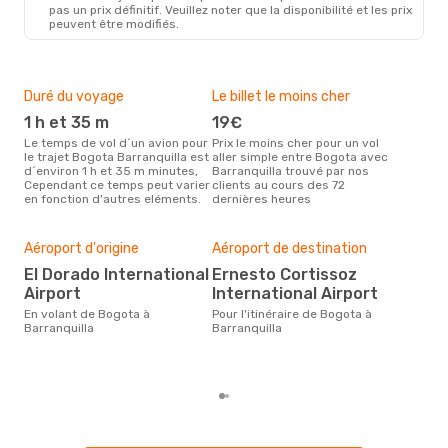
pas un prix définitif. Veuillez noter que la disponibilité et les prix
peuvent être modifiés.
Duré du voyage
Le billet le moins cher
Hau
1 h et 35 m
19€
m
Le temps de vol d´un avion pour
Prix le moins cher pour un vol
Il semblerait que mars soit la
le trajet Bogota Barranquilla est
aller simple entre Bogota avec
péri
d´environ 1 h et 35 m minutes,
Barranquilla trouvé par nos
voy
Cependant ce temps peut varier
clients au cours des 72
Barr
en fonction d'autres eléments.
dernières heures
rec
site
Bud
sim
Aéroport d'origine
Aéroport de destination
76
El Dorado International
Ernesto Cortissoz
Airport
International Airport
Le prix d'un billet d´avion Bogota
- Ba
En volant de Bogota à
Pour l'itinéraire de Bogota à
´env
Barranquilla
Barranquilla
sur 