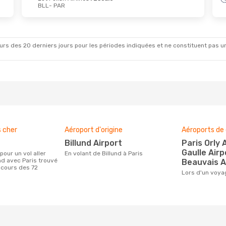
BLL
- PAR
rs des 20 derniers jours pour les périodes indiquées et ne constituent pas un pri
s cher
Aéroport d'origine
Aéroports de 
Billund Airport
Paris Orly Airport, Charles De
Gaulle Airp
En volant de Billund à Paris
nd avec Paris trouvé
Beauvais A
 cours des 72
Lors d'un voya