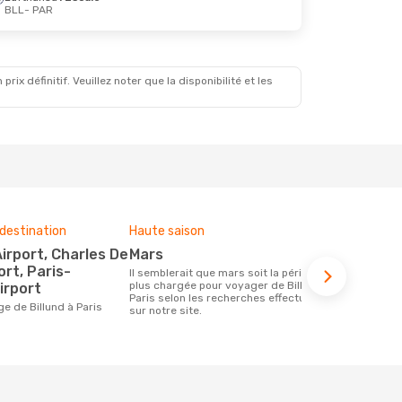
BLL
- PAR
x définitif. Veuillez noter que la disponibilité et les
destination
Haute saison
Compagnies
ce voyage
mars
Air Fran
ort, Paris-
Il semblerait que mars soit la période la
plus chargée pour voyager de Billund à
irport
Les compagnie(s) aérienne(s)
Paris selon les recherches effectuées
effectuant d
ge de Billund à Paris
sur notre site.
Paris