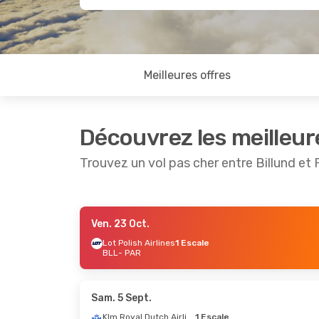
Meilleures offres
Découvrez les meilleur
Trouvez un vol pas cher entre Billund et 
Ven. 23 Oct.
Sam. 22 Août
- Lun. 24 Août
Mar. 20 
Lot Polish Airlines
1 Escale
BLL
- PAR
Klm Royal Dutch Airlines
1 Escale
Lot Poli
BLL
- PAR
BLL
- P
Klm Royal Dutch Airlines
1 Escale
Lot Poli
PAR
- BLL
PAR
- B
Sam. 5 Sept.
Klm Royal Dutch Airlines
1 Escale