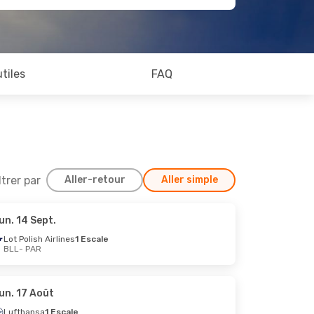
utiles
FAQ
ltrer par
Aller-retour
Aller simple
un. 14 Sept.
 29 Août
Lot Polish Airlines
1 Escale
BLL
- PAR
tch Airlines
1 Escale
un. 17 Août
Lufthansa
1 Escale