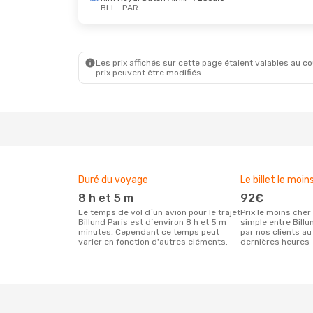
BLL
- PAR
Jeu. 24 Sept.
- Mar. 29 Sept.
Lufthansa
1 Escale
BLL
- PAR
Lufthansa
1 Escale
PAR
- BLL
Les prix affichés sur cette page étaient valables au cou
prix peuvent être modifiés.
Duré du voyage
Le billet le moin
8 h et 5 m
92€
Le temps de vol d´un avion pour le trajet
Prix le moins cher pour un vol aller
Billund Paris est d´environ 8 h et 5 m
simple entre Billu
minutes, Cependant ce temps peut
par nos clients au
varier en fonction d'autres eléments.
dernières heures