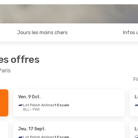
Jours les moins chers
Infos 
es offres
Paris
Fi
Ven. 9 Oct.
L
Oct.
- Ven. 23 Oct.
Mar. 25 Août
- Sam.
Lot Polish Airlines
1 Escale
BLL
- PAR
sh Airlines
1 Escale
Air France
Direct
AR
BLL
- PAR
sh Airlines
1 Escale
Klm Royal Du
LL
PAR
- BLL
Jeu. 17 Sept.
L
Lot Polish Airlines
1 Escale