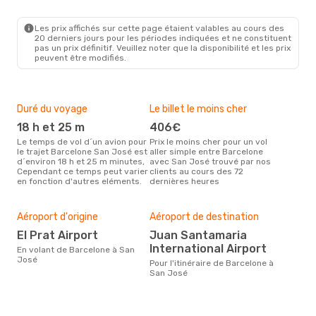
Les prix affichés sur cette page étaient valables au cours des
20 derniers jours pour les périodes indiquées et ne constituent
pas un prix définitif. Veuillez noter que la disponibilité et les prix
peuvent être modifiés.
Duré du voyage
Le billet le moins cher
Hau
18 h et 25 m
406€
a
Le temps de vol d´un avion pour
Prix le moins cher pour un vol
Il semblerait que août soit la
le trajet Barcelone San José est
aller simple entre Barcelone
péri
d´environ 18 h et 25 m minutes,
avec San José trouvé par nos
voy
Cependant ce temps peut varier
clients au cours des 72
Jos
en fonction d'autres eléments.
dernières heures
effe
Mei
rés
Aéroport d'origine
Aéroport de destination
d
El Prat Airport
Juan Santamaria
International Airport
Selon des données en temps
En volant de Barcelone à San
rée
José
Pour l'itinéraire de Barcelone à
le p
San José
la r
dest
dép