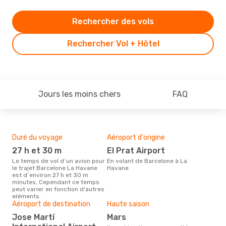
Rechercher des vols
Rechercher Vol + Hôtel
Jours les moins chers
FAQ
Duré du voyage
Aéroport d'origine
Bud
sim
27 h et 30 m
El Prat Airport
8
Le temps de vol d´un avion pour
En volant de Barcelone à La
le trajet Barcelone La Havane
Havane
Le prix d'un billet d´avion
est d´environ 27 h et 30 m
Bar
minutes, Cependant ce temps
Opod
peut varier en fonction d'autres
prix
eléments.
der
Aéroport de destination
Haute saison
Jose Martí
mars