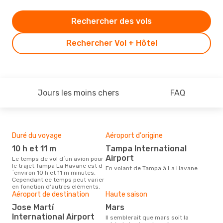
Rechercher des vols
Rechercher Vol + Hôtel
Jours les moins chers
FAQ
Duré du voyage
Aéroport d'origine
Bud
sim
10 h et 11 m
Tampa International
4
Airport
Le temps de vol d´un avion pour
le trajet Tampa La Havane est d
Le prix d'un billet d´avion Tampa
En volant de Tampa à La Havane
´environ 10 h et 11 m minutes,
- L
Cependant ce temps peut varier
´env
en fonction d'autres eléments.
basé
Aéroport de destination
Haute saison
Jose Martí
mars
International Airport
Il semblerait que mars soit la