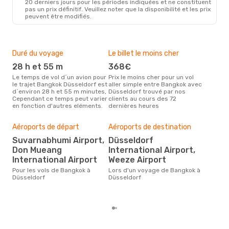
20 derniers jours pour les périodes indiquées et ne constituent
pas un prix définitif. Veuillez noter que la disponibilité et les prix
peuvent être modifiés.
Duré du voyage
Le billet le moins cher
Hau
28 h et 55 m
368€
m
Le temps de vol d´un avion pour
Prix le moins cher pour un vol
Il semblerait que mars soit la
le trajet Bangkok Düsseldorf est
aller simple entre Bangkok avec
péri
d´environ 28 h et 55 m minutes,
Düsseldorf trouvé par nos
voy
Cependant ce temps peut varier
clients au cours des 72
Düs
en fonction d'autres eléments.
dernières heures
effe
Mei
Aéroports de départ
Aéroports de destination
rés
Suvarnabhumi Airport,
Düsseldorf
d
Don Mueang
International Airport,
Selon des données en temps
International Airport
Weeze Airport
réel
plus
Pour les vols de Bangkok à
Lors d'un voyage de Bangkok à
rése
Düsseldorf
Düsseldorf
dest
dép