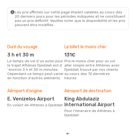
Les prix affichés sur cette page étaient valables au cours des
20 derniers jours pour les périodes indiquées et ne constituent
pas un prix définitif. Veuillez noter que la disponibilité et les prix
peuvent être modifiés.
Duré du voyage
Le billet le moins cher
Hau
3 h et 30 m
131€
m
Le temps de vol d´un avion pour
Prix le moins cher pour un vol
Il semblerait que mars soit la
le trajet Athènes Djeddah est d
aller simple entre Athènes avec
péri
´environ 3 h et 30 m minutes,
Djeddah trouvé par nos clients
voy
Cependant ce temps peut varier
au cours des 72 dernières
selo
en fonction d'autres eléments.
heures
sur 
Bud
sim
Aéroport d'origine
Aéroport de destination
2
E. Venizelos Airport
King Abdulaziz
Le prix d'un billet d´avion
International Airport
En volant de Athènes à Djeddah
Ath
est 
Pour l'itinéraire de Athènes à
étan
Djeddah
moi