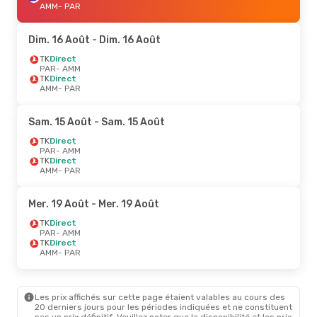
AMM
- PAR
Dim. 16 Août
- Dim. 16 Août
TK
Direct
PAR
- AMM
TK
Direct
AMM
- PAR
Sam. 15 Août
- Sam. 15 Août
TK
Direct
PAR
- AMM
TK
Direct
AMM
- PAR
Mer. 19 Août
- Mer. 19 Août
TK
Direct
PAR
- AMM
TK
Direct
AMM
- PAR
Les prix affichés sur cette page étaient valables au cours des
20 derniers jours pour les périodes indiquées et ne constituent
pas un prix définitif. Veuillez noter que la disponibilité et les prix