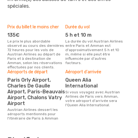
spéciales.
Prix du billet le moins cher
Durée du vol
135€
5 h et 10 m
Le prix le plus abordable
La durée du vol Austrian Airlines
observé au cours des dernières
entre Paris et Amman est
72 heures pour les vols de
d'approximativement 5 h et 10
Austrian Airlines au départ de
m, même si elle peut être
Paris et à destination de
influencée par d'autres
Amman, selon les réservations
facteurs.
effectuées par nos clients.
Aéroports de départ
Aéroport d'arrivée
Paris Orly Airport,
Queen Alia
Charles De Gaulle
International
Airport, Paris-Beauvais
Si vous voyagez avec Austrian
Airlines de Paris vers Amman,
Airport, Chalons Vatry
votre aéroport d'arrivée sera
Airport
l'Queen Alia International.
Austrian Airlines dessert les
aéroports mentionnés pour
l'itinéraire de Paris à Amman