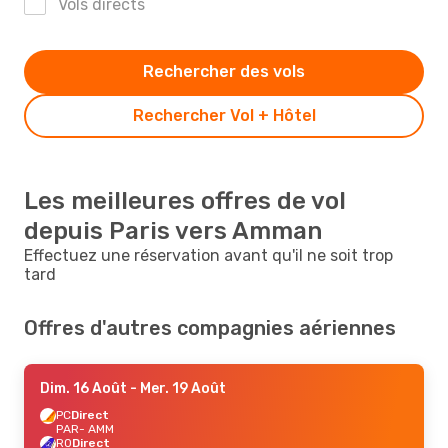
Vols directs
Rechercher des vols
Rechercher Vol + Hôtel
Les meilleures offres de vol
depuis Paris vers Amman
Effectuez une réservation avant qu'il ne soit trop
tard
Offres d'autres compagnies aériennes
Dim. 16 Août
- Mer. 19 Août
PC
Direct
PAR
- AMM
RO
Direct