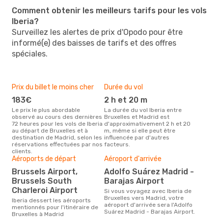
Comment obtenir les meilleurs tarifs pour les vols
Iberia?
Surveillez les alertes de prix d'Opodo pour être
informé(e) des baisses de tarifs et des offres
spéciales.
Prix du billet le moins cher
Durée du vol
183€
2 h et 20 m
Le prix le plus abordable
La durée du vol Iberia entre
observé au cours des dernières
Bruxelles et Madrid est
72 heures pour les vols de Iberia
d'approximativement 2 h et 20
au départ de Bruxelles et à
m, même si elle peut être
destination de Madrid, selon les
influencée par d'autres
réservations effectuées par nos
facteurs.
clients.
Aéroports de départ
Aéroport d'arrivée
Brussels Airport,
Adolfo Suárez Madrid -
Brussels South
Barajas Airport
Charleroi Airport
Si vous voyagez avec Iberia de
Bruxelles vers Madrid, votre
Iberia dessert les aéroports
aéroport d'arrivée sera l'Adolfo
mentionnés pour l'itinéraire de
Suárez Madrid - Barajas Airport.
Bruxelles à Madrid