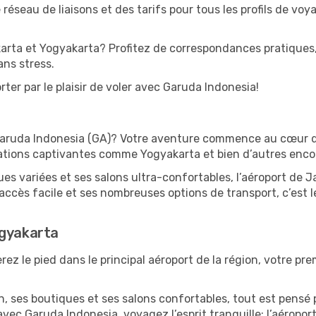
éseau de liaisons et des tarifs pour tous les profils de voy
arta et Yogyakarta? Profitez de correspondances pratiques,
ans stress.
ter par le plaisir de voler avec Garuda Indonesia!
 Garuda Indonesia (GA)? Votre aventure commence au cœur de 
ations captivantes comme Yogyakarta et bien d’autres enco
 variées et ses salons ultra-confortables, l’aéroport de Ja
ccès facile et ses nombreuses options de transport, c’est l
ogyakarta
ez le pied dans le principal aéroport de la région, votre pre
 ses boutiques et ses salons confortables, tout est pensé p
vec Garuda Indonesia, voyagez l’esprit tranquille: l’aéropo