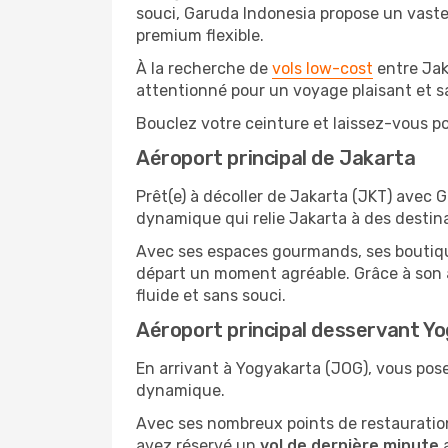
souci, Garuda Indonesia propose un vaste r
premium flexible.
À la recherche de
vols low-cost
entre Jak
attentionné pour un voyage plaisant et s
Bouclez votre ceinture et laissez-vous por
Aéroport principal de Jakarta
Prêt(e) à décoller de Jakarta (JKT) avec
dynamique qui relie Jakarta à des destin
Avec ses espaces gourmands, ses boutiques
départ un moment agréable. Grâce à son a
fluide et sans souci.
Aéroport principal desservant Y
En arrivant à Yogyakarta (JOG), vous poser
dynamique.
Avec ses nombreux points de restauration,
avez réservé un
vol de dernière minute
a