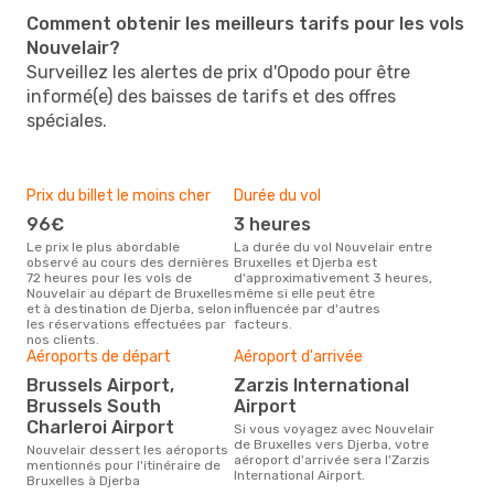
Comment obtenir les meilleurs tarifs pour les vols
Nouvelair?
Surveillez les alertes de prix d'Opodo pour être
informé(e) des baisses de tarifs et des offres
spéciales.
Prix du billet le moins cher
Durée du vol
96€
3 heures
Le prix le plus abordable
La durée du vol Nouvelair entre
observé au cours des dernières
Bruxelles et Djerba est
72 heures pour les vols de
d'approximativement 3 heures,
Nouvelair au départ de Bruxelles
même si elle peut être
et à destination de Djerba, selon
influencée par d'autres
les réservations effectuées par
facteurs.
nos clients.
Aéroports de départ
Aéroport d'arrivée
Brussels Airport,
Zarzis International
Brussels South
Airport
Charleroi Airport
Si vous voyagez avec Nouvelair
de Bruxelles vers Djerba, votre
Nouvelair dessert les aéroports
aéroport d'arrivée sera l'Zarzis
mentionnés pour l'itinéraire de
International Airport.
Bruxelles à Djerba