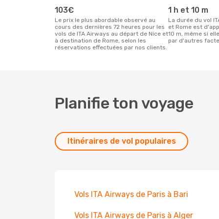
103€
1 h et 10 m
Le prix le plus abordable observé au
La durée du vol ITA Airways entre Nice
cours des dernières 72 heures pour les
et Rome est d'app
vols de ITA Airways au départ de Nice et
10 m, même si elle
à destination de Rome, selon les
par d'autres facte
réservations effectuées par nos clients.
Planifie ton voyage
Itinéraires de vol populaires
Vols ITA Airways de Paris à Bari
Vols ITA Airways de Paris à Alger