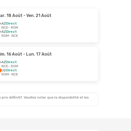
ar. 18 Août
- Ven. 21 Août
AZ
Direct
NCE
- ROM
AZ
Direct
ROM
- NCE
im. 16 Août
- Lun. 17 Août
AZ
Direct
NCE
- ROM
U2
Direct
ROM
- NCE
x définitif. Veuillez noter que la disponibilité et les