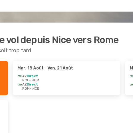
de vol depuis Nice vers Rome
soit trop tard
Mar. 18 Août
- Ven. 21 Août
M
AZ
Direct
NCE
- ROM
AZ
Direct
ROM
- NCE