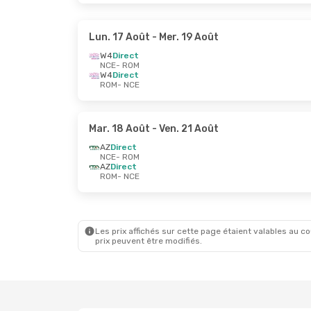
Lun. 17 Août
- Mer. 19 Août
W4
Direct
NCE
- ROM
W4
Direct
ROM
- NCE
Mar. 18 Août
- Ven. 21 Août
AZ
Direct
NCE
- ROM
AZ
Direct
ROM
- NCE
Les prix affichés sur cette page étaient valables au cou
prix peuvent être modifiés.