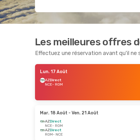
Les meilleures offres 
Effectuez une réservation avant qu'il ne 
Lun. 17 Août
AZ
Direct
NCE
- ROM
Mar. 18 Août
- Ven. 21 Août
AZ
Direct
NCE
- ROM
AZ
Direct
ROM
- NCE