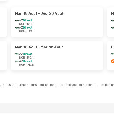
Mar. 18 Août
- Jeu. 20 Août
M
AZ
Direct
NCE
- ROM
AZ
Direct
ROM
- NCE
Mar. 18 Août
- Mar. 18 Août
D
AZ
Direct
NCE
- ROM
AZ
Direct
ROM
- NCE
rs des 20 derniers jours pour les périodes indiquées et ne constituent pas un pri