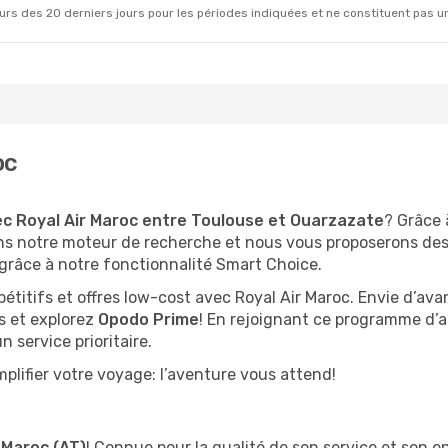
rs des 20 derniers jours pour les périodes indiquées et ne constituent pas un pri
oc
ec Royal Air Maroc entre Toulouse et Ouarzazate
? Grâce 
ns notre moteur de recherche et nous vous proposerons des
grâce à notre fonctionnalité Smart Choice.
pétitifs et offres low-cost avec Royal Air Maroc. Envie d’a
s et explorez
Opodo Prime
! En rejoignant ce programme d’
 service prioritaire.
plifier votre voyage: l’aventure vous attend!
 Maroc (AT)
! Connue pour la qualité de son service et son 