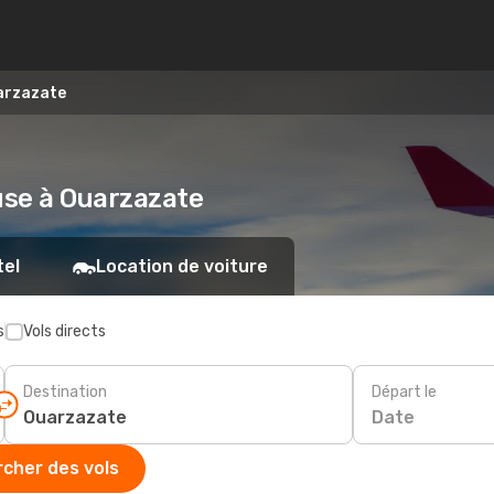
arzazate
use à Ouarzazate
tel
Location de voiture
s
Vols directs
Destination
Départ le
Date
cher des vols