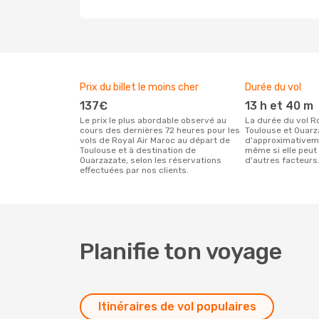
Prix du billet le moins cher
Durée du vol
137€
13 h et 40 m
Le prix le plus abordable observé au
La durée du vol Royal Air Maroc entre
cours des dernières 72 heures pour les
Toulouse et Ouarz
vols de Royal Air Maroc au départ de
d'approximativeme
Toulouse et à destination de
même si elle peut 
Ouarzazate, selon les réservations
d'autres facteurs
effectuées par nos clients.
Planifie ton voyage
Itinéraires de vol populaires