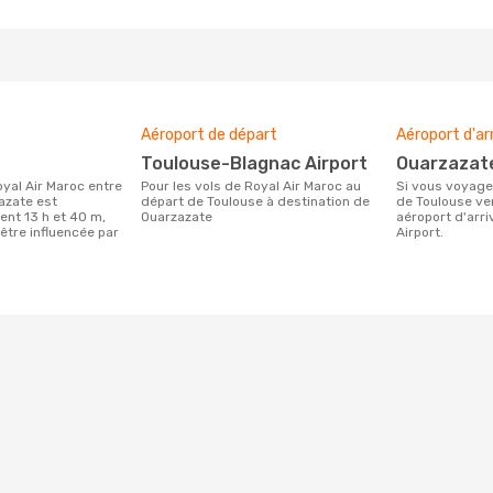
Aéroport de départ
Aéroport d'ar
Toulouse-Blagnac Airport
Ouarzazat
Pour les vols de Royal Air Maroc au
Si vous voyagez avec Royal Air Maroc
azate est
départ de Toulouse à destination de
de Toulouse ve
nt 13 h et 40 m,
Ouarzazate
aéroport d'arri
être influencée par
Airport.
.