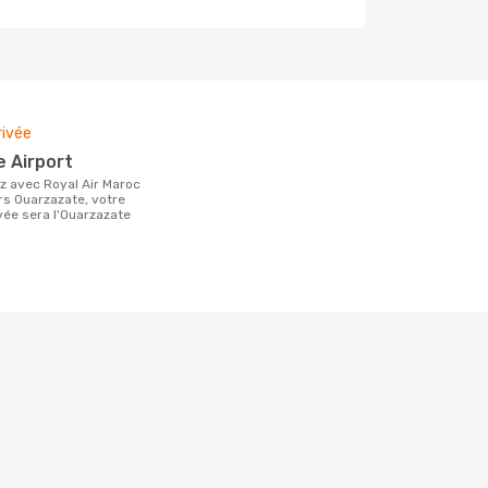
rivée
e Airport
rs Ouarzazate, votre
vée sera l'Ouarzazate