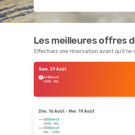
Les meilleures offres 
Effectuez une réservation avant qu'il ne 
Sam. 29 Août
AT
Direct
CMN
- MIL
Dim. 16 Août
- Mer. 19 Août
3O
Direct
CMN
- MIL
3O
Direct
MIL
- CMN