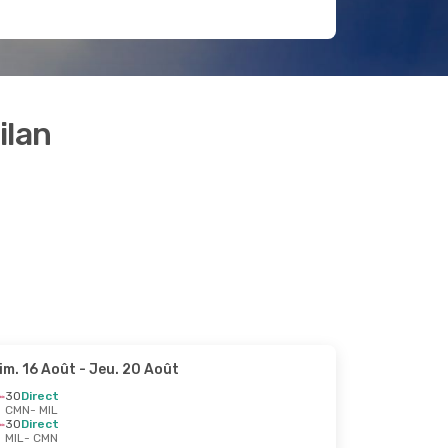
ilan
im. 16 Août
- Jeu. 20 Août
3O
Direct
CMN
- MIL
3O
Direct
MIL
- CMN