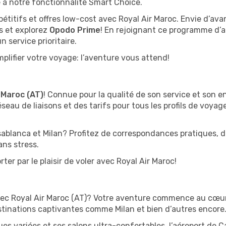
 à notre fonctionnalité Smart Choice.
pétitifs et offres low-cost avec Royal Air Maroc. Envie d’a
s et explorez
Opodo Prime
! En rejoignant ce programme d’
 service prioritaire.
plifier votre voyage: l’aventure vous attend!
 Maroc (AT)
! Connue pour la qualité de son service et son 
seau de liaisons et des tarifs pour tous les profils de voyag
ablanca et Milan? Profitez de correspondances pratiques, d
ans stress.
ter par le plaisir de voler avec Royal Air Maroc!
a
vec Royal Air Maroc (AT)? Votre aventure commence au cœur d
tinations captivantes comme Milan et bien d’autres encore
s variées et ses salons ultra-confortables, l’aéroport de C