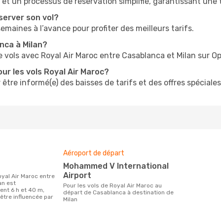
t un processus de réservation simplifié, garantissant une tr
server son vol?
 semaines à l’avance pour profiter des meilleurs tarifs.
anca à Milan?
e vols avec Royal Air Maroc entre Casablanca et Milan sur O
ur les vols Royal Air Maroc?
 être informé(e) des baisses de tarifs et des offres spéciales
Aéroport de départ
Mohammed V International
Airport
an est
Pour les vols de Royal Air Maroc au
nt 6 h et 40 m,
départ de Casablanca à destination de
être influencée par
Milan
.