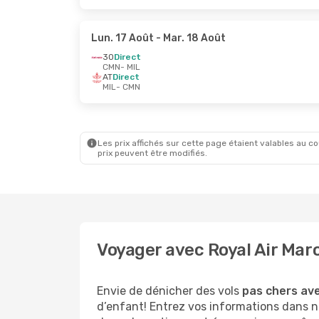
Lun. 17 Août
- Mar. 18 Août
3O
Direct
CMN
- MIL
AT
Direct
MIL
- CMN
Les prix affichés sur cette page étaient valables au cou
prix peuvent être modifiés.
Voyager avec Royal Air Mar
Envie de dénicher des vols
pas chers ave
d’enfant! Entrez vos informations dans n