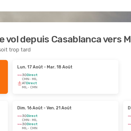
de vol depuis Casablanca vers M
soit trop tard
Lun. 17 Août
- Mar. 18 Août
3O
Direct
CMN
- MIL
AT
Direct
MIL
- CMN
Dim. 16 Août
- Ven. 21 Août
D
3O
Direct
CMN
- MIL
3O
Direct
MIL
- CMN