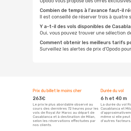
Opodo vous propose des offres exclusives e
Combien de temps à l'avance faut-il ré
Il est conseillé de réserver trois à quatre
Y a-t-il des vols disponibles de Casabl
Oui, vous pouvez trouver une sélection d
Comment obtenir les meilleurs tarifs po
Surveillez les alertes de prix d'Opodo pour
Prix du billet le moins cher
Durée du vol
263€
6 h et 40 m
Le prix le plus abordable observé au
La durée du vol Royal Air Maroc entre
cours des dernières 72 heures pour les
Casablanca et Mil
vols de Royal Air Maroc au départ de
d'approximativeme
Casablanca et à destination de Milan,
même si elle peut 
selon les réservations effectuées par
d'autres facteurs
nos clients.