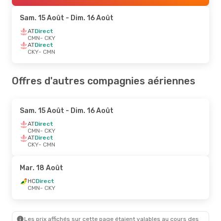
Sam. 15 Août
- Dim. 16 Août
AT
Direct
CMN
- CKY
AT
Direct
CKY
- CMN
Offres d'autres compagnies aériennes
Sam. 15 Août
- Dim. 16 Août
AT
Direct
CMN
- CKY
AT
Direct
CKY
- CMN
Mar. 18 Août
HC
Direct
CMN
- CKY
Les prix affichés sur cette page étaient valables au cours des