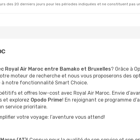
rs des 20 derniers jours pour les périodes indiquées et ne constituent pas un pri
oc
c Royal Air Maroc entre Bamako et Bruxelles
? Grâce à Op
otre moteur de recherche et nous vous proposerons des opt
 à notre fonctionnalité Smart Choice.
pétitifs et offres low-cost avec Royal Air Maroc. Envie d’a
s et explorez
Opodo Prime
! En rejoignant ce programme d’
 service prioritaire.
plifier votre voyage: l’aventure vous attend!
 Maroc (AT)
! Connue pour la qualité de son service et son 