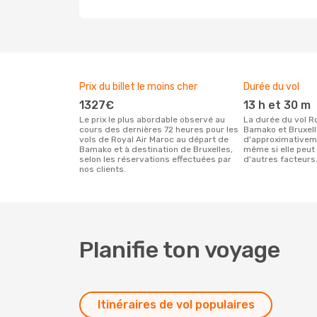
Prix du billet le moins cher
Durée du vol
1327€
13 h et 30 m
Le prix le plus abordable observé au
La durée du vol Royal Air Maroc entre
cours des dernières 72 heures pour les
Bamako et Bruxell
vols de Royal Air Maroc au départ de
d'approximativeme
Bamako et à destination de Bruxelles,
même si elle peut 
selon les réservations effectuées par
d'autres facteurs
nos clients.
Planifie ton voyage
Itinéraires de vol populaires