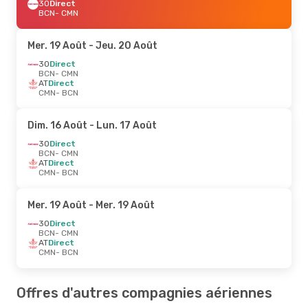
3O
Direct
BCN
- CMN
Mer. 19 Août
- Jeu. 20 Août
3O
Direct
BCN
- CMN
AT
Direct
CMN
- BCN
Dim. 16 Août
- Lun. 17 Août
3O
Direct
BCN
- CMN
AT
Direct
CMN
- BCN
Mer. 19 Août
- Mer. 19 Août
3O
Direct
BCN
- CMN
AT
Direct
CMN
- BCN
Offres d'autres compagnies aériennes