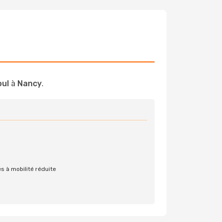
oul
à
Nancy
.
s à mobilité réduite