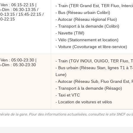
Ven : 06:15-22:15 |
- Train (TER Grand Est, TER Fluo, Interci
-Dim : 06:30-13:35 /
- Bus (Réseau urbain Colibri)
0-13:15 / 15:45-22:15 /
10-22:15
- Autocar (Réseau régional Fluo)
- Transport à la demande (Colibri)
- Navette (TIM)
- Vélo (Stationnement et location)
- Voiture (Covoiturage et libre-service)
Ven : 05:00-23:30 |
- Train (TGV INOUI, OUIGO, TER Fluo, 
-Dim : 05:30-23:30
- Bus urbain (Réseau Stan, lignes T1 à T4
Lune)
- Autocar (Réseau Sub, Fluo Grand Est, F
- Transport à la demande (Résago)
- Taxi et VTC
- Location de voitures et vélos
rale de la gare. Pour des informations actualisées, consultez le site SNCF ou la