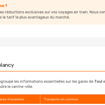
me ?
s réductions exclusives sur vos voyages en train. Nous com
s le tarif le plus avantageux du marché.
 Nancy
egroupé les informations essentielles sur les gares de
Toul
e
dre le centre-ville.
ires d'ouverture
Transports en commun