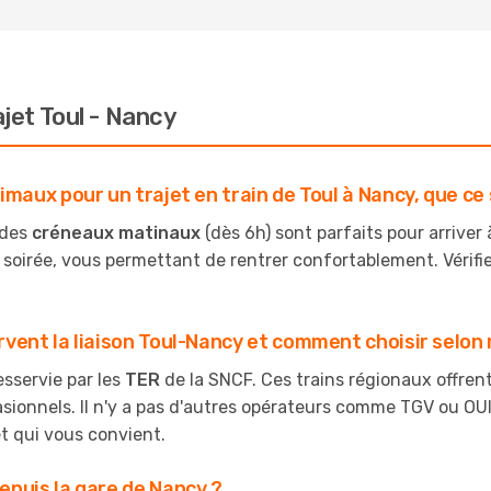
ajet Toul - Nancy
maux pour un trajet en train de Toul à Nancy, que ce so
 des
créneaux matinaux
(dès 6h) sont parfaits pour arriver
soirée, vous permettant de rentrer confortablement. Vérifiez
rvent la liaison Toul-Nancy et comment choisir selon
sservie par les
TER
de la SNCF. Ces trains régionaux offrent 
sionnels. Il n'y a pas d'autres opérateurs comme TGV ou OUI
et qui vous convient.
epuis la gare de Nancy ?