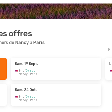
es offres
chers de
Nancy
à
Paris
Fi
Sam. 19 Sept.
L
Août
- Jeu. 27 Août
Mar. 29 Sept.
- Mer. 
Sncf
Direct
Nancy
- Paris
ect
Sncf
1 Escale
Paris
Nancy
- Paris
ect
Sncf
1 Escale
Nancy
Paris
- Nancy
Sam. 24 Oct.
Sncf
Direct
Nancy
- Paris
ct.
- Jeu. 22 Oct.
ect
Paris