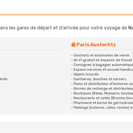
ans les gares de départ et d'arrivée pour votre voyage de
N
🚉 Paris Austerlitz
- Guichets et automates de vente
- Wi-Fi gratuit et espaces de travail
- Consignes à bagages automatiqu
- Espace services et accueil handi
- Objets trouvés
duite
- Sanitaires, douches et nursery
- Piano et distributeur d'histoires c
- Bornes de recharge et distributeur
- Boutiques (Relay, Monoprix, bouti
- Restaurants et cafés (Brioche Doré
- Pharmacie et borne de gel hydroal
- Parkings (voitures, vélos, motos) e