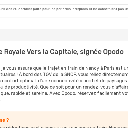
ect
Nancy
rs des 20 derniers jours pour les périodes indiquées et ne constituent pas un pri
e Royale Vers la Capitale, signée Opodo
 je vous assure que le trajet en train de Nancy à Paris est
tuaires ! À bord des TGV de la SNCF, vous reliez directement 
n confort optimal, d'une connectivité à bord et de paysages
e productivité. Que ce soit pour un rendez-vous d'affaire
gique, rapide et sereine. Avec Opodo, réservez facilement vot
.
me ?
s réductions exclusives sur vos voyages en train. Nous com