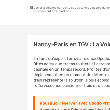
Sncf
Direct
Sncf
Dir
Paris
- Nancy
Paris
- 
Les prix affichés sur cette page étaient valables au cou
prix peuvent être modifiés.
Nancy-Paris en TGV : La Voi
En tant qu'expert ferroviaire chez Opodo,
Dites adieu aux tracas routiers et aéropor
capitale en un temps record. Profitez d'u
déplacement en un moment de détente ou d
train représente la solution la plus écolo
l'effervescence parisienne, frais et dispos
Pourquoi réserver avec Opodo Pri
Abonnez-vous à Prime et accédez à de