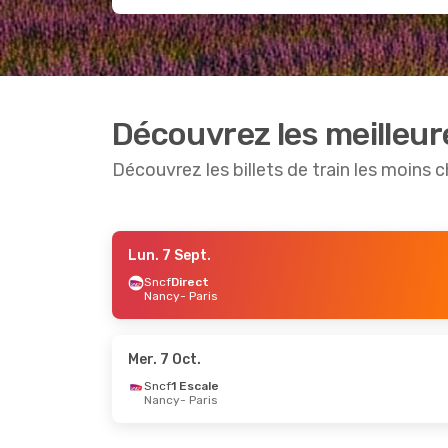
Découvrez les meilleur
Découvrez les billets de train les moins 
Lun. 7 Sept.
Mer. 30 Sept.
- Jeu. 1 Oct.
Mar. 25 
Sncf
Direct
Nancy
- Paris
Sncf
Direct
Sncf
Dir
Nancy
- Paris
Nancy
- 
Sncf
Direct
Sncf
Dir
Paris
- Nancy
Paris
- 
Mer. 7 Oct.
Sncf
1 Escale
Nancy
- Paris
Sam. 12 Sept.
- Dim. 13 Sept.
Lun. 19 O
Sncf
1 Escale
Sncf
Dir
Nancy
- Paris
Nancy
- 