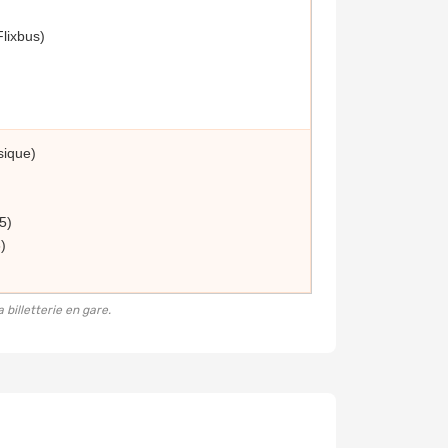
lixbus)
sique)
5)
)
 billetterie en gare.