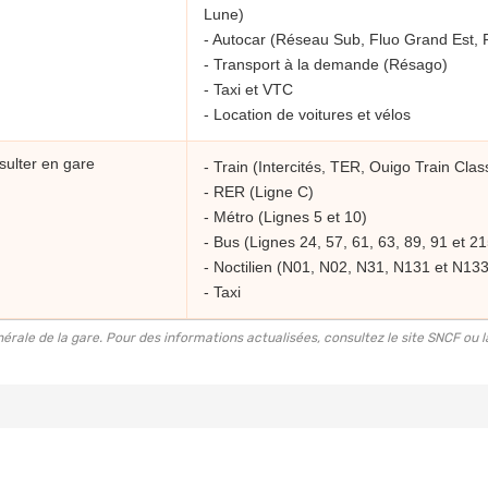
Lune)
- Autocar (Réseau Sub, Fluo Grand Est, F
- Transport à la demande (Résago)
- Taxi et VTC
- Location de voitures et vélos
ulter en gare
- Train (Intercités, TER, Ouigo Train Clas
- RER (Ligne C)
- Métro (Lignes 5 et 10)
- Bus (Lignes 24, 57, 61, 63, 89, 91 et 21
- Noctilien (N01, N02, N31, N131 et N133
- Taxi
rale de la gare. Pour des informations actualisées, consultez le site SNCF ou la