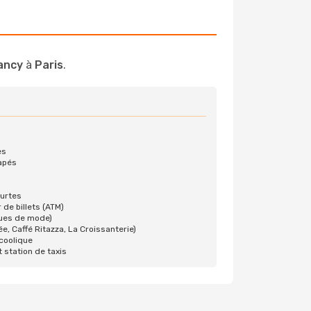
ancy
à
Paris
.
es
capés
ourtes
 de billets (ATM)
ques de mode)
e, Caffé Ritazza, La Croissanterie)
coolique
t station de taxis