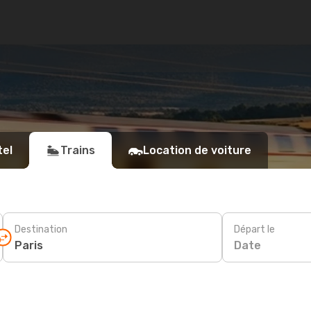
tel
Trains
Location de voiture
Destination
Départ le
Date