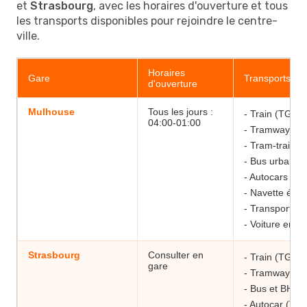
et
Strasbourg
, avec les horaires d'ouverture et tous
les transports disponibles pour rejoindre le centre-
ville.
Horaires
Gare
Transports e
d'ouverture
Mulhouse
Tous les jours :
- Train (TGV 
04:00-01:00
- Tramway (Lig
- Tram-train (
- Bus urbains
- Autocars (Fl
- Navette élect
- Transport à
- Voiture en lib
Strasbourg
Consulter en
- Train (TGV I
gare
- Tramway (Li
- Bus et BHNS
- Autocar (TER