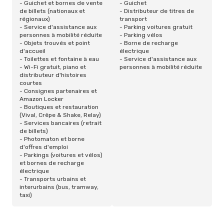
- Guichet et bornes de vente
- Guichet
de billets (nationaux et
- Distributeur de titres de
régionaux)
transport
- Service d'assistance aux
- Parking voitures gratuit
personnes à mobilité réduite
- Parking vélos
- Objets trouvés et point
- Borne de recharge
d'accueil
électrique
- Toilettes et fontaine à eau
- Service d'assistance aux
- Wi-Fi gratuit, piano et
personnes à mobilité réduite
distributeur d'histoires
courtes
- Consignes partenaires et
Amazon Locker
- Boutiques et restauration
(Vival, Crêpe & Shake, Relay)
- Services bancaires (retrait
de billets)
- Photomaton et borne
d'offres d'emploi
- Parkings (voitures et vélos)
et bornes de recharge
électrique
- Transports urbains et
interurbains (bus, tramway,
taxi)