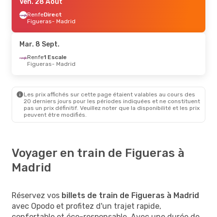
Dim. 25 Oct.
Ven. 28 Août
- Mer. 28 Oct.
Renfe
Renfe
Direct
Direct
Figueras
Figueras
- Madrid
- Madrid
Renfe
Direct
Madrid
- Figueras
Mar. 8 Sept.
Mar. 15 Sept.
Renfe
1 Escale
- Jeu. 17 Sept.
Figueras
- Madrid
Renfe
Direct
Figueras
- Madrid
Renfe
Direct
Madrid
- Figueras
Les prix affichés sur cette page étaient valables au cours des
20 derniers jours pour les périodes indiquées et ne constituent
pas un prix définitif. Veuillez noter que la disponibilité et les prix
peuvent être modifiés.
Voyager en train de Figueras à
Madrid
Réservez vos
billets de train de Figueras à Madrid
avec Opodo et profitez d'un trajet rapide,
confortable et éco-responsable. Avec une durée de