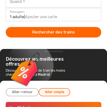
Quand ?
Passagers
1 adulte
|
Ajouter une carte
Rechercher des trains
Découvrez les meilleures
offres
Découvrez les billets de train les moins
chers de
Figueras
à
Madrid
Aller-retour
Aller simple