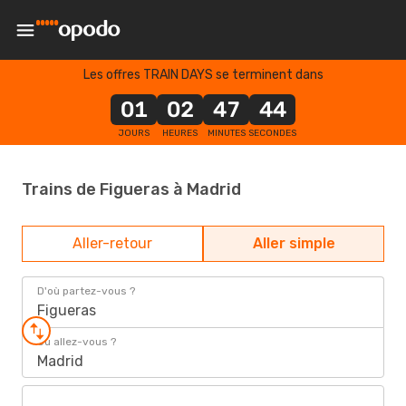
Les offres TRAIN DAYS se terminent dans
01
02
47
44
JOURS
HEURES
MINUTES
SECONDES
Trains de Figueras à Madrid
Aller-retour
Aller simple
D'où partez-vous ?
Figueras
Où allez-vous ?
Madrid