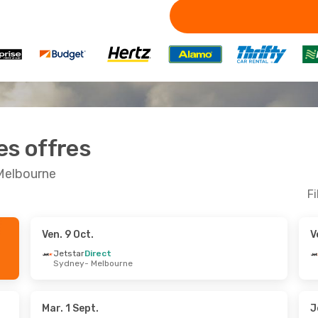
es offres
 Melbourne
Fi
Ven. 9 Oct.
V
Sept.
- Mer. 23 Sept.
Jeu. 27 Août
- Lun.
Jetstar
Direct
Sydney
- Melbourne
Direct
Jetstar
Direct
- Melbourne
Sydney
- Melbourne
Direct
Jetstar
Direct
rne
- Sydney
Melbourne
- Sydney
Mar. 1 Sept.
J