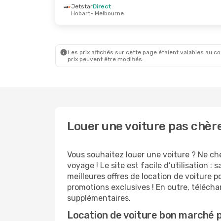
Jetstar
Direct
Hobart
- Melbourne
Mer. 28 Oct.
- Sam. 31 Oct.
Lun. 28 
Jetstar
Direct
Jetstar
Sydney
- Melbourne
Sydney
Virgin Australia
Direct
Jetstar
Melbourne
- Sydney
Melbou
Les prix affichés sur cette page étaient valables au cou
prix peuvent être modifiés.
Louer une voiture pas chère
Vous souhaitez louer une voiture ? Ne cher
voyage ! Le site est facile d’utilisation
meilleures offres de location de voiture p
promotions exclusives ! En outre, télécha
supplémentaires.
Location de voiture bon marché 