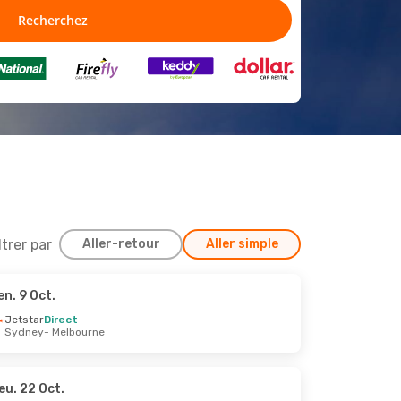
ltrer par
Aller-retour
Aller simple
en. 9 Oct.
 31 Août
Jetstar
Direct
Sydney
- Melbourne
eu. 22 Oct.