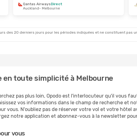
Qantas Airways
Direct
Auckland
- Melbourne
Sept.
- Mar. 29 Sept.
Mar. 20 Oct.
- Mer. 2
Direct
Jetstar
Direct
- Melbourne
Hobart
- Melbourne
Direct
Virgin Australia
Direc
rne
- Sydney
Melbourne
- Hobart
rs des 20 derniers jours pour les périodes indiquées et ne constituent pas un pri
 en toute simplicité à Melbourne
chez pas plus loin, Opodo est l'interlocuteur qu'il vous fau
 : saisissez vos informations dans le champ de recherche et 
our vous. N'oubliez pas de réserver votre vol et votre hôtel 
rgez notre application et abonnez-vous à la newsletter pour
pour vous