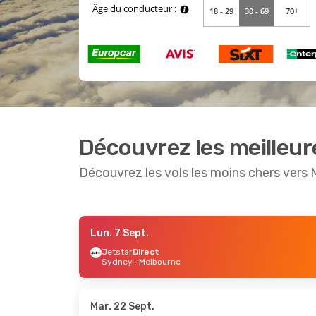
Découvrez les meilleur
Découvrez les vols les moins chers vers
Lun. 7 Sept.
Ven. 11 Sept.
- Mar. 15 Sept.
Mar. 22 
Jetstar
Direct
Sydney
- Melbourne
Jetstar
Direct
Jetstar
Sydney
- Melbourne
Sydney
Jetstar
Direct
Jetstar
Melbourne
- Sydney
Melbou
Mar. 22 Sept.