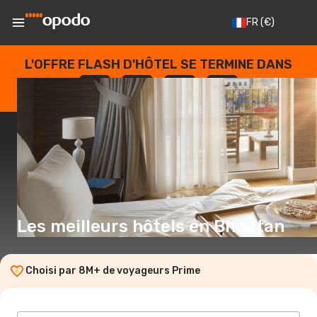
FR
(€)
L'OFFRE FLASH D'HÔTEL SE TERMINE DANS
--
:
--
:
--
:
--
JOURS
HEURES
MINUTES
SECONDES
Les meilleurs hôtels en Bhoutan
Choisi par 8M+ de voyageurs Prime