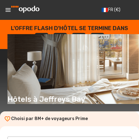
FR
(€)
L'OFFRE FLASH D'HÔTEL SE TERMINE DANS
--
:
--
:
--
:
--
JOURS
HEURES
MINUTES
SECONDES
Hôtels à Jeffreys Bay
Choisi par 8M+ de voyageurs Prime