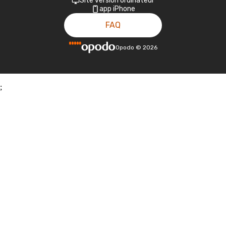
Site version ordinateur
app iPhone
FAQ
Opodo
©
2026
;