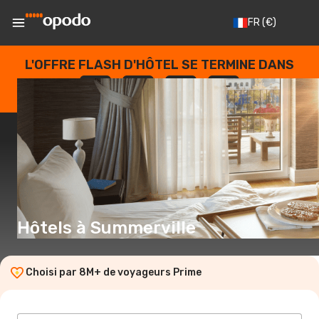
FR
(€)
L'OFFRE FLASH D'HÔTEL SE TERMINE DANS
--
:
--
:
--
:
--
JOURS
HEURES
MINUTES
SECONDES
Hôtels à Summerville
Choisi par 8M+ de voyageurs Prime