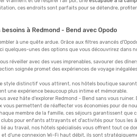
 vraiment et de respirer l'air pur, une
escapade à la cam
itation, ces endroits sont parfaits pour se détendre, profiter
os besoins à Redmond - Bend avec Opodo
ssembler à une quête ardue. Grâce aux filtres avancés d'Opo
oici quelques-unes des options que vous découvrirez dans no
ous réveiller avec des vues imprenables, savourer des dîn
lection soignée promet des expériences de voyage inégalée
 le style distinctif vous attirent, nos hôtels boutique sauro
ffrent une expérience beaucoup plus intime et mémorable.
ous avez hâte d'explorer Redmond - Bend sans vous ruiner.
oix vous permettent de réaffecter vos économies pour de nou
aque membre de la famille, ces séjours garantissent que ch
lubs pour enfants attrayants et d'activités pour tous les 
lié au travail, nos hôtels spécialisés vous offrent tout ce d
on et d'une connexion Wi-Fi haut débit, ils sont stratégique