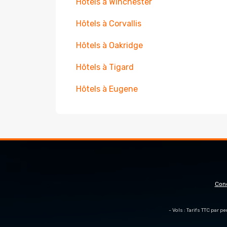
Hôtels à Winchester
Hôtels à Corvallis
Hôtels à Oakridge
Hôtels à Tigard
Hôtels à Eugene
Con
- Vols : Tarifs TTC par 