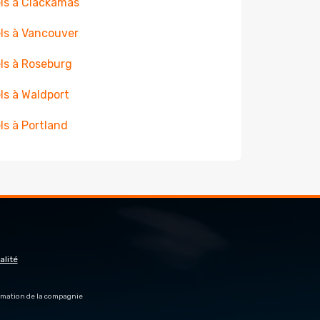
ls à Clackamas
ls à Vancouver
ls à Roseburg
ls à Waldport
ls à Portland
alité
firmation de la compagnie