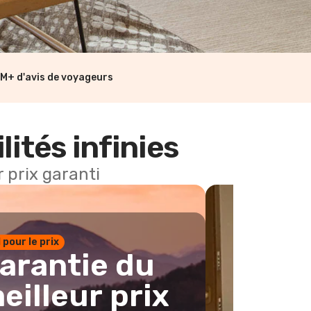
M+ d'avis de voyageurs
lités infinies
 prix garanti
1 pour le prix
arantie du
eilleur prix