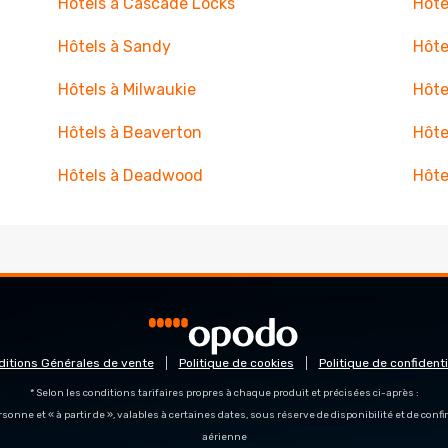
Hôtels à Cascade Locks
Hôte
Hôtels à Sandy
Hôte
Hôtels à Milwaukie
Hôte
Hôtels à Beaverton
Hôte
Hôtels à Deadwood
Hôte
ditions Générales de vente
Politique de cookies
Politique de confidenti
* Selon les conditions tarifaires propres à chaque produit et précisées ci-après :
personne et « à partir de », valables à certaines dates, sous réserve de disponibilité et de con
aérienne