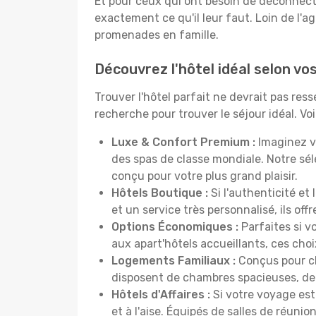
Et pour ceux qui ont besoin de déconnecter
exactement ce qu'il leur faut. Loin de l'ag
promenades en famille.
Découvrez l'hôtel idéal selon v
Trouver l'hôtel parfait ne devrait pas re
recherche pour trouver le séjour idéal. V
Luxe & Confort Premium :
Imaginez v
des spas de classe mondiale. Notre sé
conçu pour votre plus grand plaisir.
Hôtels Boutique :
Si l'authenticité et
et un service très personnalisé, ils o
Options Économiques :
Parfaites si v
aux apart'hôtels accueillants, ces ch
Logements Familiaux :
Conçus pour ch
disposent de chambres spacieuses, de c
Hôtels d'Affaires :
Si votre voyage est 
et à l'aise. Équipés de salles de réuni