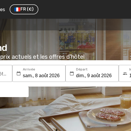
res
FR
(€)
nd
prix actuels et les offres d'hôtel
Arrivée
Départ
I
Recherchez une destination ou un hôtel