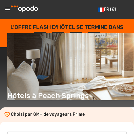
FR
(€)
L'OFFRE FLASH D'HÔTEL SE TERMINE DANS
--
:
--
:
--
:
--
JOURS
HEURES
MINUTES
SECONDES
Hôtels à Peach Springs
Choisi par 8M+ de voyageurs Prime