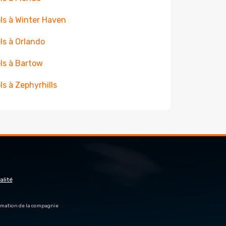
ls à Winter Haven
ls à Orlando
ls à Bartow
ls à Zephyrhills
alité
firmation de la compagnie