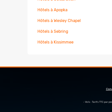
Hôtels à Apopka
Hôtels à Wesley Chapel
Hôtels à Sebring
Hôtels à Kissimmee
Con
- Vols : Tarifs TTC par 