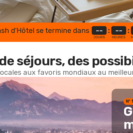
lash d'Hôtel se termine dans
--
:
--
:
JOURS
HEURES
M
de séjours, des possibi
locales aux favoris mondiaux au meilleur
Nº 
G
m