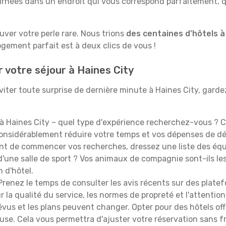
rnées dans un endroit qui vous correspond parfaitement, qu
ouver votre perle rare. Nous trions
des centaines d'hôtels à
ogement parfait est à deux clics de vous !
r votre séjour à Haines City
iter toute surprise de dernière minute à Haines City, gardez 
à Haines City – quel type d'expérience recherchez-vous ? Ch
 considérablement réduire votre temps et vos dépenses de d
t de commencer vos recherches, dressez une liste des équi
'une salle de sport ? Vos animaux de compagnie sont-ils les 
n d'hôtel.
renez le temps de consulter les avis récents sur des platef
 la qualité du service, les normes de propreté et l'attention
évus et les plans peuvent changer. Opter pour des hôtels off
euse. Cela vous permettra d'ajuster votre réservation sans 