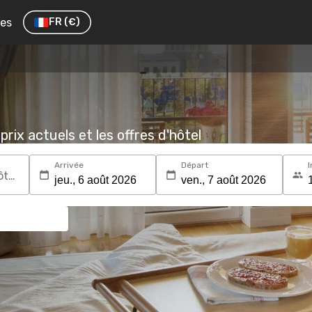
res
FR
(€)
prix actuels et les offres d'hôtel
Arrivée
Départ
I
Recherchez une destination ou un hôtel