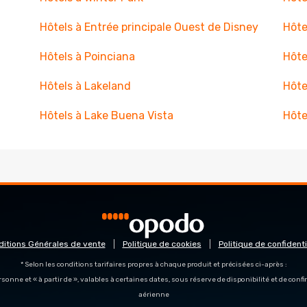
Hôtels à Entrée principale Ouest de Disney
Hôte
Hôtels à Poinciana
Hôte
Hôtels à Lakeland
Hôte
Hôtels à Lake Buena Vista
Hôte
ditions Générales de vente
Politique de cookies
Politique de confidenti
* Selon les conditions tarifaires propres à chaque produit et précisées ci-après :
personne et « à partir de », valables à certaines dates, sous réserve de disponibilité et de con
aérienne