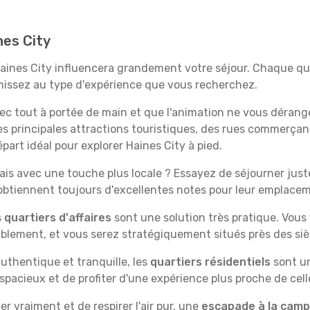
nes City
Haines City influencera grandement votre séjour. Chaque qua
échissez au type d'expérience que vous recherchez.
vec tout à portée de main et que l'animation ne vous dérang
des principales attractions touristiques, des rues commer
art idéal pour explorer Haines City à pied.
is avec une touche plus locale ? Essayez de séjourner juste 
 obtiennent toujours d'excellentes notes pour leur emplace
s
quartiers d'affaires
sont une solution très pratique. Vous
tablement, et vous serez stratégiquement situés près des siè
uthentique et tranquille, les
quartiers résidentiels
sont un
spacieux et de profiter d'une expérience plus proche de cell
 vraiment et de respirer l'air pur, une
escapade à la cam