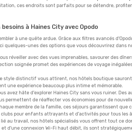
itation, ces endroits sont parfaits pour se détendre, profiter
s besoins à Haines City avec Opodo
ssembler à une quête ardue. Grâce aux filtres avancés d'Opo
oici quelques-unes des options que vous découvrirez dans no
ous réveiller avec des vues imprenables, savourer des dîn
lection soignée promet des expériences de voyage inégalée
 le style distinctif vous attirent, nos hôtels boutique sauro
ffrent une expérience beaucoup plus intime et mémorable.
ous avez hâte d'explorer Haines City sans vous ruiner. Des
vous permettent de réaffecter vos économies pour de nouvell
aque membre de la famille, ces séjours garantissent que ch
lubs pour enfants attrayants et d'activités pour tous les 
lié au travail, nos hôtels spécialisés vous offrent tout ce d
on et d'une connexion Wi-Fi haut débit, ils sont stratégique