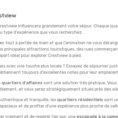
estview
Crestview influencera grandement votre séjour. Chaque quart
 au type d'expérience que vous recherchez.
vec tout à portée de main et que l'animation ne vous dérang
des principales attractions touristiques, des rues commer
part idéal pour explorer Crestview à pied.
is avec une touche plus locale ? Essayez de séjourner juste 
 obtiennent toujours d'excellentes notes pour leur emplace
s
quartiers d'affaires
sont une solution très pratique. Vous
tablement, et vous serez stratégiquement situés près des siè
uthentique et tranquille, les
quartiers résidentiels
sont un
spacieux et de profiter d'une expérience plus proche de cell
 vraiment et de respirer l'air pur, une
escapade à la cam