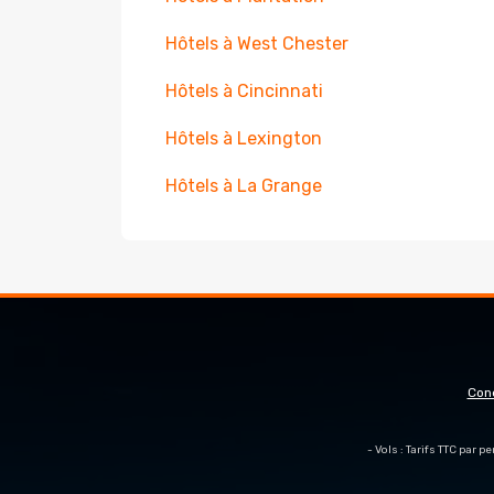
Hôtels à West Chester
Hôtels à Cincinnati
Hôtels à Lexington
Hôtels à La Grange
Con
- Vols : Tarifs TTC par 