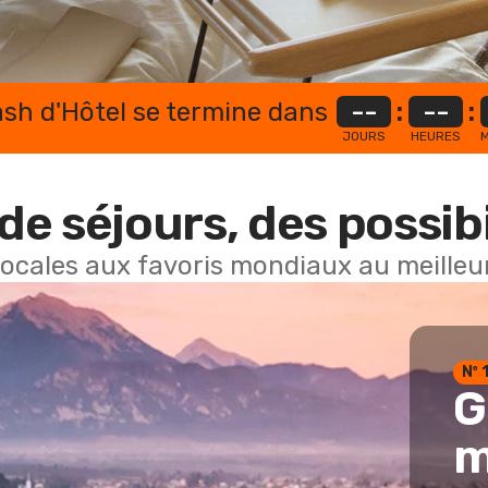
lash d'Hôtel se termine dans
--
:
--
:
JOURS
HEURES
M
de séjours, des possibi
locales aux favoris mondiaux au meilleur
Nº 
G
m