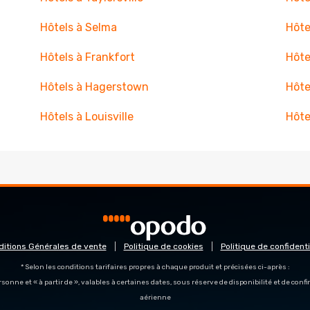
Hôtels à Selma
Hôte
Hôtels à Frankfort
Hôte
Hôtels à Hagerstown
Hôte
Hôtels à Louisville
Hôte
ditions Générales de vente
Politique de cookies
Politique de confidenti
* Selon les conditions tarifaires propres à chaque produit et précisées ci-après :
personne et « à partir de », valables à certaines dates, sous réserve de disponibilité et de con
aérienne