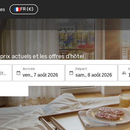
res
FR
(€)
prix actuels et les offres d'hôtel
Arrivée
Départ
I
Recherchez une destination ou un hôtel