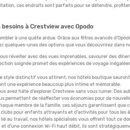
itation, ces endroits sont parfaits pour se détendre, profiter
os besoins à Crestview avec Opodo
ssembler à une quête ardue. Grâce aux filtres avancés d'Opo
oici quelques-unes des options que vous découvrirez dans no
ous réveiller avec des vues imprenables, savourer des dîn
lection soignée promet des expériences de voyage inégalée
 le style distinctif vous attirent, nos hôtels boutique sauro
ffrent une expérience beaucoup plus intime et mémorable.
ous avez hâte d'explorer Crestview sans vous ruiner. Des a
vous permettent de réaffecter vos économies pour de nouvell
aque membre de la famille, ces séjours garantissent que ch
lubs pour enfants attrayants et d'activités pour tous les 
lié au travail, nos hôtels spécialisés vous offrent tout ce d
on et d'une connexion Wi-Fi haut débit, ils sont stratégique