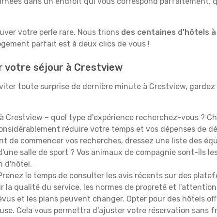
rnées dans un endroit qui vous correspond parfaitement, qu
ouver votre perle rare. Nous trions
des centaines d'hôtels 
ogement parfait est à deux clics de vous !
r votre séjour à Crestview
iter toute surprise de dernière minute à Crestview, gardez à 
à Crestview – quel type d'expérience recherchez-vous ? Cho
 considérablement réduire votre temps et vos dépenses de d
t de commencer vos recherches, dressez une liste des équi
'une salle de sport ? Vos animaux de compagnie sont-ils les 
n d'hôtel.
renez le temps de consulter les avis récents sur des platef
 la qualité du service, les normes de propreté et l'attention
évus et les plans peuvent changer. Opter pour des hôtels off
euse. Cela vous permettra d'ajuster votre réservation sans 