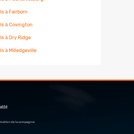
ls à Fairborn
ls à Covington
ls à Dry Ridge
ls à Milledgeville
alité
firmation de la compagnie