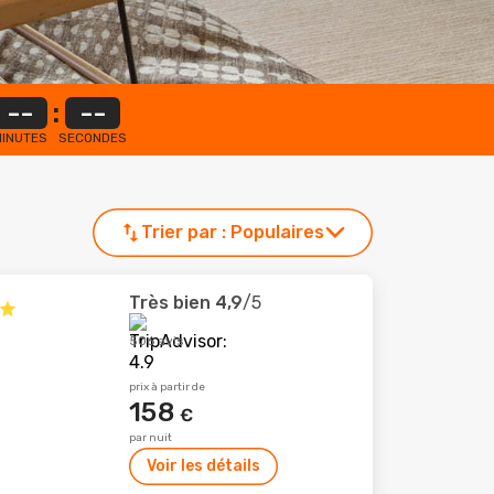
--
:
--
INUTES
SECONDES
Trier par :
Populaires
Très bien
4,9
/5
506 avis
prix à partir de
158
€
par nuit
Voir les détails