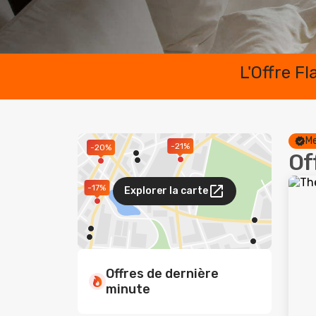
L'Offre F
Me
-21%
-20%
Of
-17%
Explorer la carte
Offres de dernière
minute