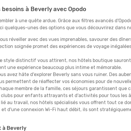
os besoins à Beverly avec Opodo
ssembler à une quête ardue. Grâce aux filtres avancés d'Opo
oici quelques-unes des options que vous découvrirez dans no
ous réveiller avec des vues imprenables, savourer des dîn
lection soignée promet des expériences de voyage inégalée
 le style distinctif vous attirent, nos hôtels boutique sauro
ffrent une expérience beaucoup plus intime et mémorable.
ous avez hâte d'explorer Beverly sans vous ruiner. Des aub
vous permettent de réaffecter vos économies pour de nouvell
aque membre de la famille, ces séjours garantissent que ch
lubs pour enfants attrayants et d'activités pour tous les 
lié au travail, nos hôtels spécialisés vous offrent tout ce d
on et d'une connexion Wi-Fi haut débit, ils sont stratégique
t à Beverly