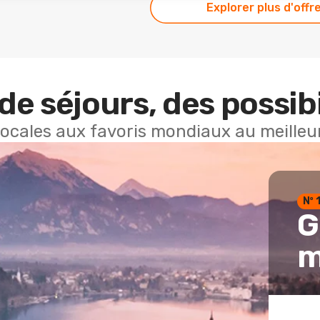
Explorer plus d'offr
de séjours, des possibi
locales aux favoris mondiaux au meilleur
Nº 
G
m