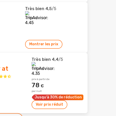
Très bien
4,5
/5
321 avis
Montrer les prix
Très bien
4,4
/5
 at
867 avis
prix à partir de
78
€
par nuit
Jusqu'à 30% de réduction
Voir prix réduit