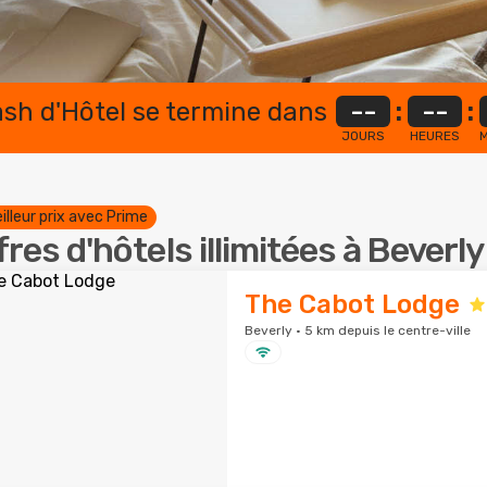
lash d'Hôtel se termine dans
--
:
--
:
JOURS
HEURES
M
illeur prix avec Prime
fres d'hôtels illimitées à Beverly
The Cabot Lodge
Beverly · 5 km depuis le centre-ville