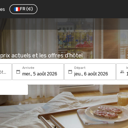
res
FR
(€)
prix actuels et les offres d'hôtel
Arrivée
Départ
I
Recherchez une destination ou un hôtel