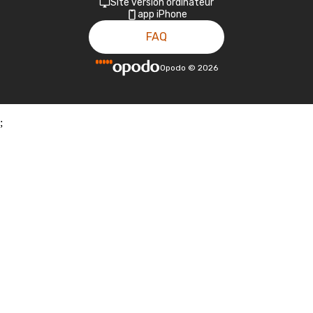
Site version ordinateur
app iPhone
FAQ
Opodo
©
2026
;