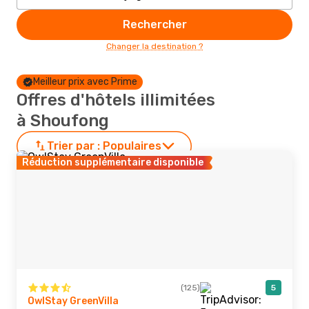
Rechercher
Changer la destination ?
Meilleur prix avec Prime
Offres d'hôtels illimitées
à Shoufong
Trier par :
Populaires
Réduction supplémentaire disponible
(125)
5
OwlStay GreenVilla