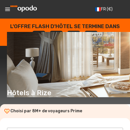
FR
(€)
L'OFFRE FLASH D'HÔTEL SE TERMINE DANS
--
:
--
:
--
:
--
JOURS
HEURES
MINUTES
SECONDES
Hôtels à Rize
Choisi par 8M+ de voyageurs Prime