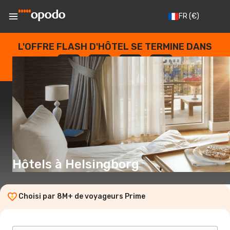
FR
(€)
L'OFFRE FLASH D'HÔTEL SE TERMINE DANS
--
:
--
:
--
:
--
JOURS
HEURES
MINUTES
SECONDES
Hôtels à Helsingborg
Choisi par 8M+ de voyageurs Prime