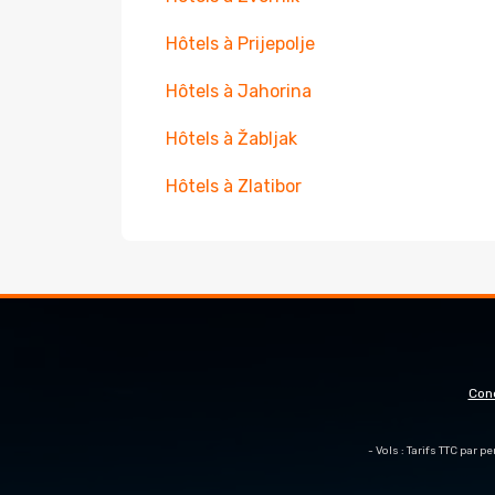
Hôtels à Prijepolje
Hôtels à Jahorina
Hôtels à Žabljak
Hôtels à Zlatibor
Con
- Vols : Tarifs TTC par 