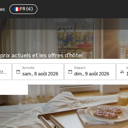
res
FR
(€)
prix actuels et les offres d'hôtel
Arrivée
Départ
I
Recherchez une destination ou un hôtel