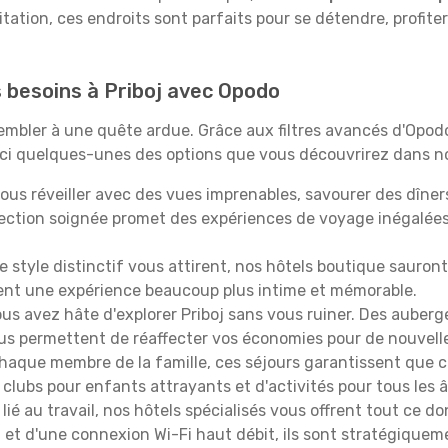
itation, ces endroits sont parfaits pour se détendre, profiter
s besoins à Priboj avec Opodo
ssembler à une quête ardue. Grâce aux filtres avancés d'Opo
oici quelques-unes des options que vous découvrirez dans no
ous réveiller avec des vues imprenables, savourer des dîn
lection soignée promet des expériences de voyage inégalée
 le style distinctif vous attirent, nos hôtels boutique sauro
ffrent une expérience beaucoup plus intime et mémorable.
ous avez hâte d'explorer Priboj sans vous ruiner. Des auber
vous permettent de réaffecter vos économies pour de nouvell
aque membre de la famille, ces séjours garantissent que ch
lubs pour enfants attrayants et d'activités pour tous les 
lié au travail, nos hôtels spécialisés vous offrent tout ce d
on et d'une connexion Wi-Fi haut débit, ils sont stratégique