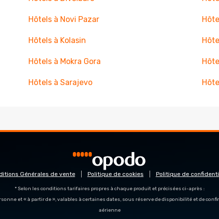
Hôtels à Novi Pazar
Hôte
Hôtels à Kolasin
Hôte
Hôtels à Mokra Gora
Hôte
Hôtels à Sarajevo
Hôte
ditions Générales de vente
Politique de cookies
Politique de confidenti
* Selon les conditions tarifaires propres à chaque produit et précisées ci-après :
personne et « à partir de », valables à certaines dates, sous réserve de disponibilité et de con
aérienne