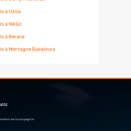
ls à Užice
ls à Nikšić
ls à Berane
ls à Montagne Bjelašnica
alité
firmation de la compagnie