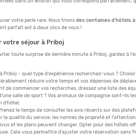
rnées dans un endroit qui vous correspond parfaitement, qu
ouver votre perle rare. Nous trions
des centaines d'hôtels à
t parfait est à deux clics de vous !
 votre séjour à Priboj
ter toute surprise de dernière minute à Priboj, gardez à l'es
à Priboj – quel type d'expérience recherchez-vous ? Choisir 
idérablement réduire votre temps et vos dépenses de dépla
t de commencer vos recherches, dressez une liste des équi
'une salle de sport ? Vos animaux de compagnie sont-ils les 
n d'hôtel.
renez le temps de consulter les avis récents sur des platef
 la qualité du service, les normes de propreté et l'attention
évus et les plans peuvent changer. Opter pour des hôtels off
euse. Cela vous permettra d'ajuster votre réservation sans 