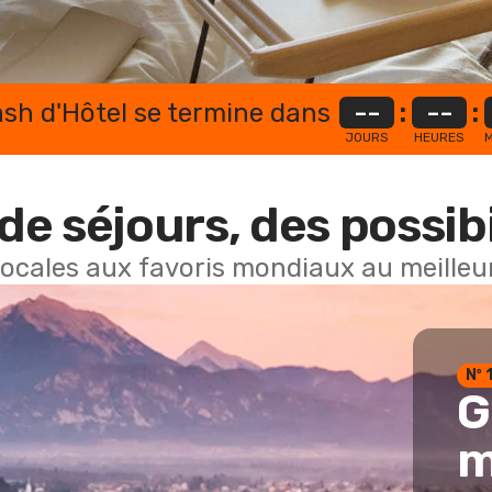
lash d'Hôtel se termine dans
--
:
--
:
JOURS
HEURES
M
de séjours, des possibi
locales aux favoris mondiaux au meilleur
Nº 
G
m