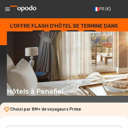
FR
(€)
L'OFFRE FLASH D'HÔTEL SE TERMINE DANS
--
:
--
:
--
:
--
JOURS
HEURES
MINUTES
SECONDES
Hôtels à Penafiel
Choisi par 8M+ de voyageurs Prime