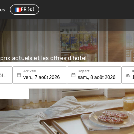
res
FR
(€)
prix actuels et les offres d'hôtel
Arrivée
Départ
I
Recherchez une destination ou un hôtel