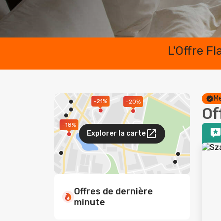
L'Offre F
Me
-21%
-20%
Of
-18%
Explorer la carte
Offres de dernière
minute