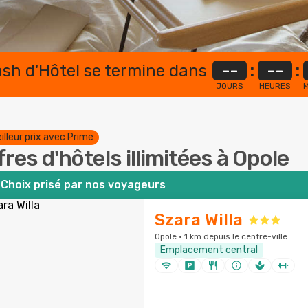
lash d'Hôtel se termine dans
--
:
--
:
JOURS
HEURES
M
illeur prix avec Prime
fres d'hôtels illimitées à Opole
Choix prisé par nos voyageurs
Szara Willa
Opole · 1 km depuis le centre-ville
Emplacement central