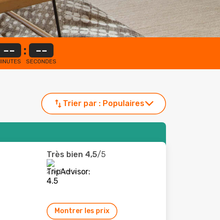
--
:
--
INUTES
SECONDES
Trier par :
Populaires
Très bien
4,5
/5
2 548 avis
Montrer les prix