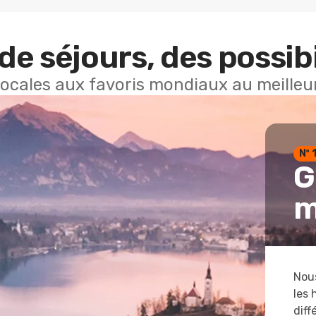
de séjours, des possibi
locales aux favoris mondiaux au meilleur
Nº 
G
m
Nous
les 
diff