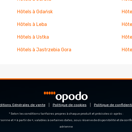
Hôtels à Gdańsk
Hôte
Hôtels à Leba
Hôte
Hôtels à Ustka
Hôte
Hôtels à Jastrzebia Gora
Hôte
ditions Générales de vente
Politique de cookies
Politique de confidenti
* Selon les conditions tarifaires propres à chaque produit et précisées ci-après :
personne et « à partir de », valables à certaines dates, sous réserve de disponibilité et de con
aérienne