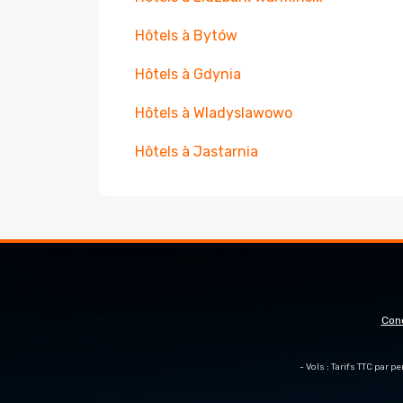
Hôtels à Bytów
Hôtels à Gdynia
Hôtels à Wladyslawowo
Hôtels à Jastarnia
Con
- Vols : Tarifs TTC par 