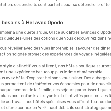
itation, ces endroits sont parfaits pour se détendre, profiter
s besoins à Hel avec Opodo
ssembler à une quête ardue. Grâce aux filtres avancés d'Opo
oici quelques-unes des options que vous découvrirez dans no
ous réveiller avec des vues imprenables, savourer des dîn
lection soignée promet des expériences de voyage inégalée
 le style distinctif vous attirent, nos hôtels boutique sauro
ffrent une expérience beaucoup plus intime et mémorable.
ous avez hâte d'explorer Hel sans vous ruiner. Des auberge
vous permettent de réaffecter vos économies pour de nouvell
aque membre de la famille, ces séjours garantissent que ch
lubs pour enfants attrayants et d'activités pour tous les 
lié au travail, nos hôtels spécialisés vous offrent tout ce d
on et d'une connexion Wi-Fi haut débit, ils sont stratégique