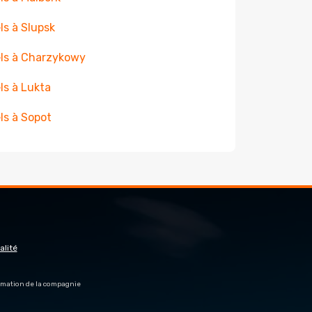
ls à Slupsk
ls à Charzykowy
ls à Lukta
ls à Sopot
alité
firmation de la compagnie