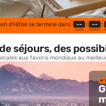
lash d'Hôtel se termine dans
--
:
--
:
JOURS
HEURES
M
de séjours, des possibi
locales aux favoris mondiaux au meilleur
Nº 
G
m