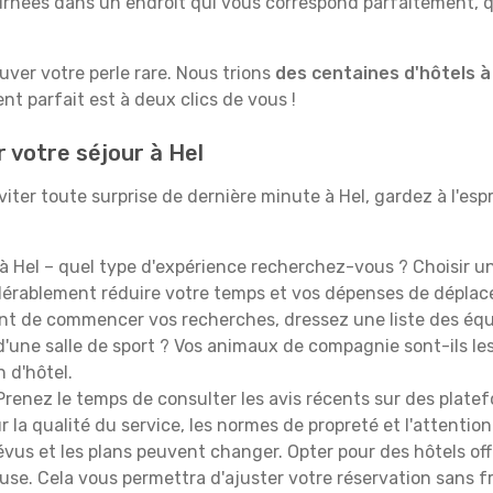
rnées dans un endroit qui vous correspond parfaitement, qu
ouver votre perle rare. Nous trions
des centaines d'hôtels à
t parfait est à deux clics de vous !
 votre séjour à Hel
ter toute surprise de dernière minute à Hel, gardez à l'espri
à Hel – quel type d'expérience recherchez-vous ? Choisir un
idérablement réduire votre temps et vos dépenses de dépla
t de commencer vos recherches, dressez une liste des équi
'une salle de sport ? Vos animaux de compagnie sont-ils les 
n d'hôtel.
renez le temps de consulter les avis récents sur des platef
 la qualité du service, les normes de propreté et l'attention
évus et les plans peuvent changer. Opter pour des hôtels off
euse. Cela vous permettra d'ajuster votre réservation sans 