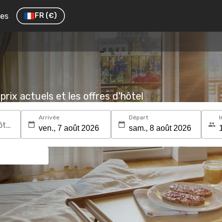
res
FR
(€)
prix actuels et les offres d'hôtel
Arrivée
Départ
I
Recherchez une destination ou un hôtel